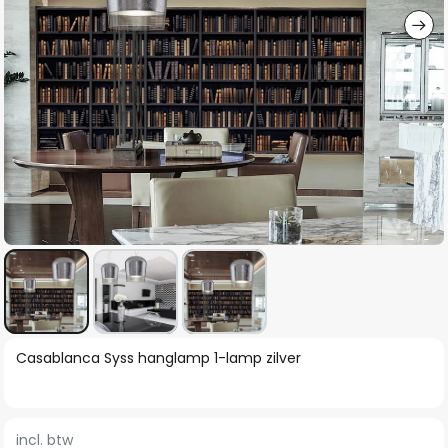
Ga
Casablanca Syss hanglamp 1-lamp zilver
naar
het
begin
incl. btw