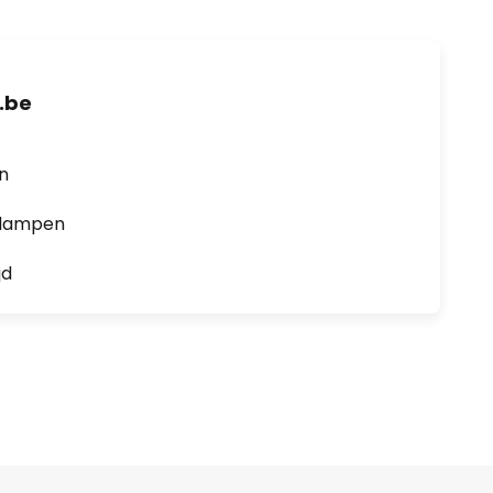
.be
en
0 lampen
jd