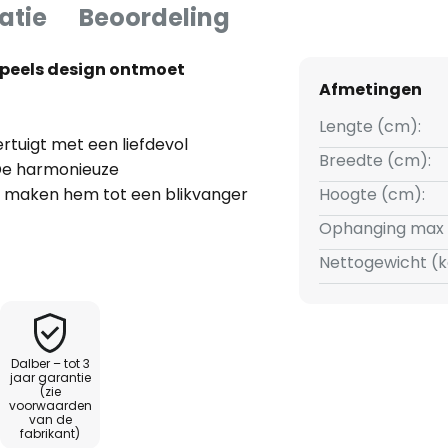
atie
Beoordeling
Speels design ontmoet
Afmetingen
Lengte (cm):
tuigt met een liefdevol
Breedte (cm):
 De harmonieuze
n maken hem tot een blikvanger
Hoogte (cm):
ust kunststof en combineert
Ophanging max 
.
Nettogewicht (k
name lichtverdeling die de
. Dankzij de mogelijkheid om
e helderheid flexibel worden
Dalber – tot 3
 en sferen in de kinderkamer.
jaar garantie
(zie
voorwaarden
van de
fabrikant)