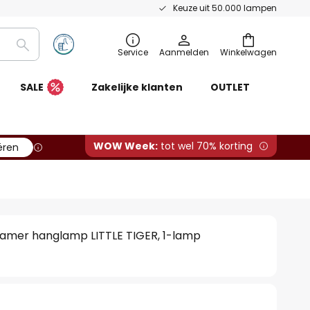
Keuze uit 50.000 lampen
Zoeken
Service
Aanmelden
Winkelwagen
SALE
Zakelijke klanten
OUTLET
WOW Week:
tot wel 70% korting
ëren
kamer hanglamp LITTLE TIGER, 1-lamp