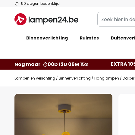
Ga
50 dagen bedenktijd
naar
Zoek
de
hier
inhoud
in
Binnenverlichting
Ruimtes
de
Buitenverl
webwinkel
EXTRA 10
Nog maar
00D 12U 06M 14S
Lampen en verlichting
Binnenverlichting
Hanglampen
Dalber
Ga
naar
het
einde
van
de