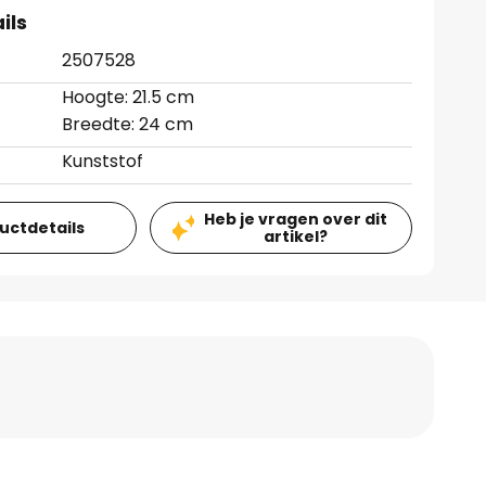
ils
2507528
Hoogte: 21.5 cm
Breedte: 24 cm
Kunststof
Heb je vragen over dit
ductdetails
artikel?