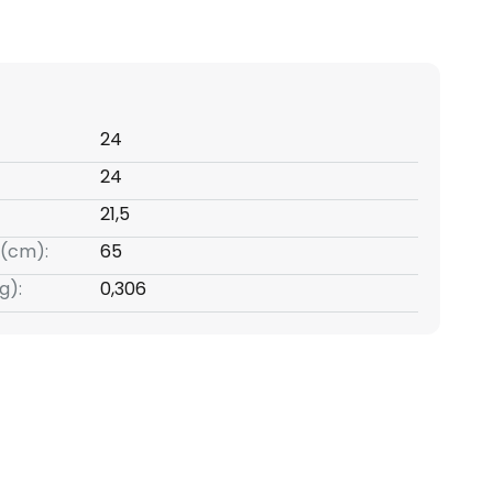
24
24
21,5
(cm):
65
g):
0,306