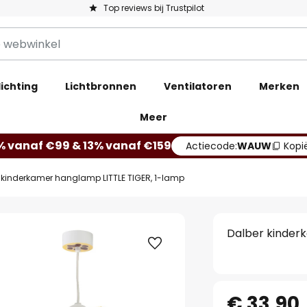
Top reviews bij Trustpilot
ichting
Lichtbronnen
Ventilatoren
Merken
Meer
% vanaf €99 & 13% vanaf €159
Actiecode:
WAUW
Kopi
 kinderkamer hanglamp LITTLE TIGER, 1-lamp
Dalber kinder
€ 33,90