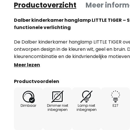
Productoverzicht
Meer inform
Dalber kinderkamer hanglamp LITTLE TIGER – 
functionele verlichting
De Dalber kinderkamer hanglamp LITTLE TIGER over
ontworpen design in de kleuren wit, geel en bruin.
kleurencombinatie en de kindvriendelijke motieve
in elke kinderkamer. De lamp is gemaakt van robu
Meer lezen
duurzaamheid met een lichte en veilige constructie
Productvoordelen
De hanglamp heeft één 1-lamp en biedt een aange
ruimte in een warme en uitnodigende sfeer dompelt
de lamp via een externe dimmer te bedienen, kan d
Dimbaar
Dimmer niet
Lamp niet
E27
aangepast – ideaal voor verschillende activiteiten
inbegrepen
inbegrepen