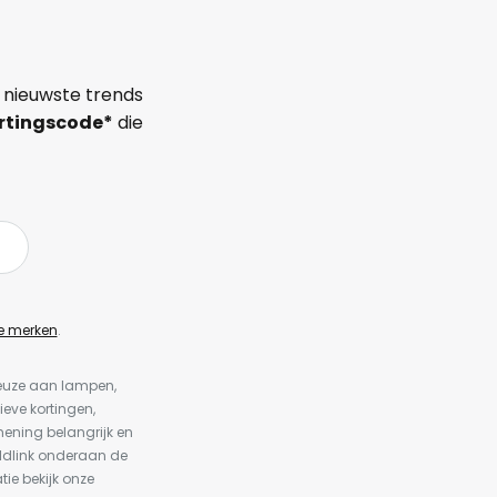
 nieuwste trends
rtingscode*
die
e merken
.
keuze aan lampen,
ieve kortingen,
ening belangrijk en
ldlink onderaan de
tie bekijk onze