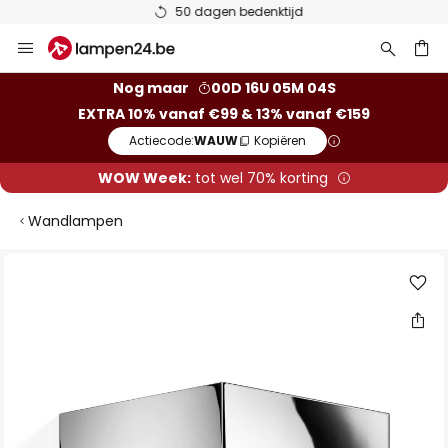
50 dagen bedenktijd
Ga
naar
de
ken
Nog maar
00D 16U 05M 04S
inhoud
EXTRA 10% vanaf €99 & 13% vanaf €159
Actiecode:
WAUW
Kopiëren
WOW Week:
tot wel 70% korting
Wandlampen
Ga
naar
het
einde
van
de
afbeeldingen-
gallerij