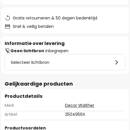
van
de
afbeeldingen-
Gratis retourneren & 50 dagen bedenktijd
gallerij
Snel & veilig betalen
Informatie over levering
Geen lichtbron
inbegrepen
Selecteer lichtbron
Gelijkaardige producten
Productdetails
Merk
Decor Walther
Artikel:
2504956X
Productvoordelen