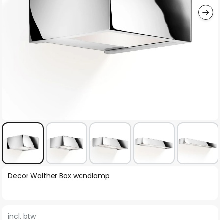
Ga
Decor Walther Box wandlamp
naar
het
begin
incl. btw