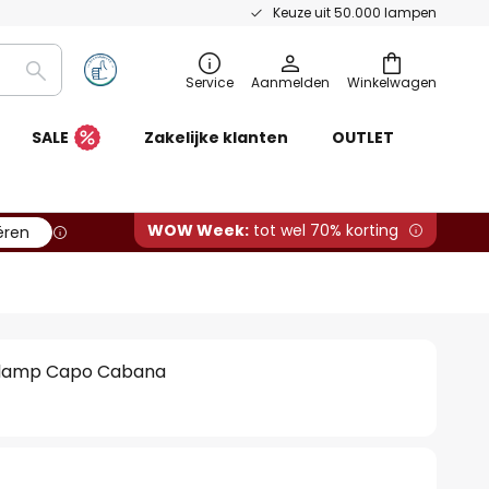
Keuze uit 50.000 lampen
Zoeken
Service
Aanmelden
Winkelwagen
SALE
Zakelijke klanten
OUTLET
WOW Week:
tot wel 70% korting
ëren
glamp Capo Cabana