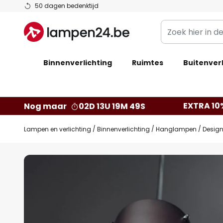
Ga
50 dagen bedenktijd
naar
Zoek
de
hier
inhoud
in
Binnenverlichting
Ruimtes
de
Buitenverl
webwinkel
EXTRA 10
Nog maar
02D 13U 19M 48S
Lampen en verlichting
Binnenverlichting
Hanglampen
Desig
Ga
naar
het
einde
van
de