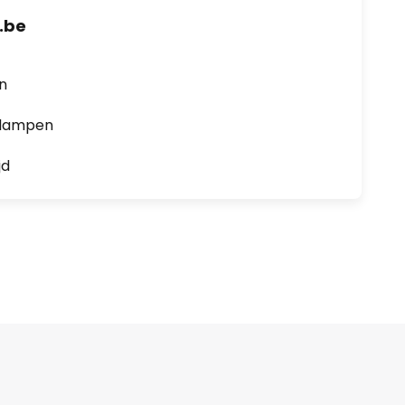
.be
en
0 lampen
jd