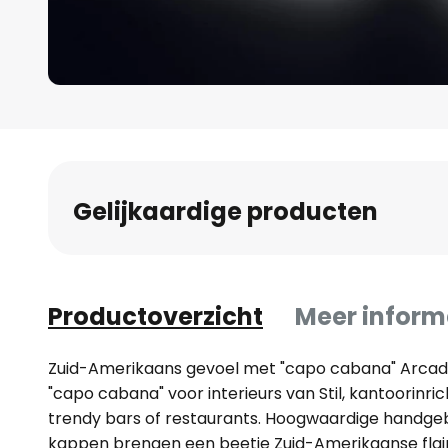
Ga
naar
het
begin
Gelijkaardige producten
van
de
afbeeldingen-
gallerij
Productoverzicht
Meer inform
Zuid-Amerikaans gevoel met "capo cabana" Arcadia
"capo cabana" voor interieurs van Stil, kantoorinri
trendy bars of restaurants. Hoogwaardige handg
kappen brengen een beetje Zuid-Amerikaanse flair 