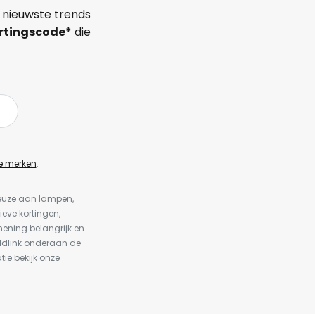
 nieuwste trends
rtingscode*
die
e merken
.
keuze aan lampen,
ieve kortingen,
ening belangrijk en
ldlink onderaan de
tie bekijk onze