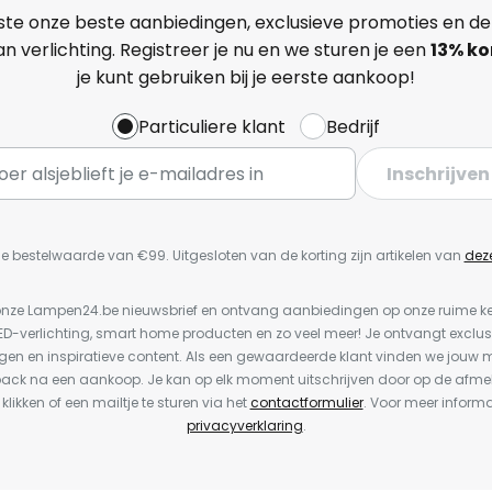
ste onze beste aanbiedingen, exclusieve promoties en de
n verlichting. Registreer je nu en we sturen je een
13%
ko
je kunt gebruiken bij je eerste aankoop!
Particuliere klant
Bedrijf
Inschrijven
e bestelwaarde van €99. Uitgesloten van de korting zijn artikelen van
dez
or onze Lampen24.be nieuwsbrief en ontvang aanbiedingen op onze ruime 
LED-verlichting, smart home producten en zo veel meer! Je ontvangt exclus
en en inspiratieve content. Als een gewaardeerde klant vinden we jouw m
back na een aankoop. Je kan op elk moment uitschrijven door op de afme
 klikken of een mailtje te sturen via het
contactformulier
. Voor meer informa
privacyverklaring
.