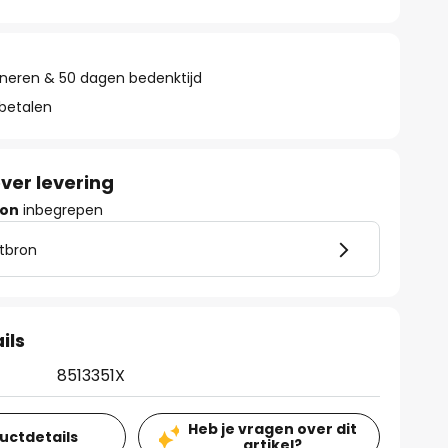
rneren & 50 dagen bedenktijd
 betalen
ver levering
ron
inbegrepen
htbron
ils
8513351X
Heb je vragen over dit
ductdetails
artikel?