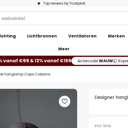
Top reviews bij Trustpilot
ichting
Lichtbronnen
Ventilatoren
Merken
Meer
% vanaf €99 & 13% vanaf €159
Actiecode:
WAUW
Kopi
ner hanglamp Capo Cabana
Designer han
incl. btw