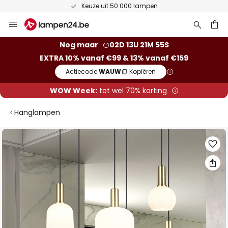
Keuze uit 50.000 lampen
Ga
naar
de
ken
Nog maar
02D 13U 21M 54S
inhoud
EXTRA 10% vanaf €99 & 13% vanaf €159
Actiecode:
WAUW
Kopiëren
WOW Week:
tot wel 70% korting
Hanglampen
Ga
naar
het
einde
van
de
afbeeldingen-
gallerij