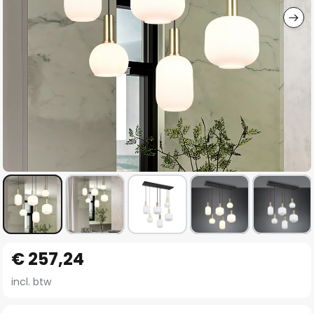
Ga
€ 257,24
naar
het
incl. btw
begin