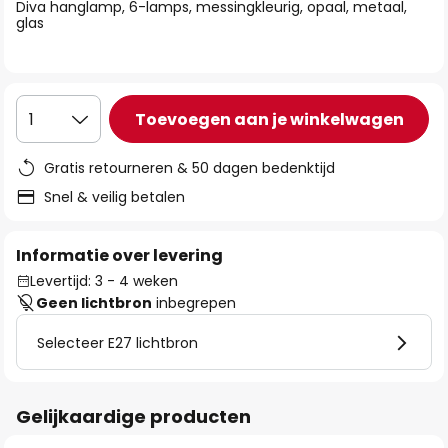
van
Diva hanglamp, 6-lamps, messingkleurig, opaal, metaal,
glas
de
afbeeldingen-
gallerij
Toevoegen aan je winkelwagen
1
Gratis retourneren & 50 dagen bedenktijd
Snel & veilig betalen
Informatie over levering
Levertijd: 3 - 4 weken
Geen lichtbron
inbegrepen
Selecteer E27 lichtbron
Gelijkaardige producten