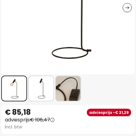
Ga
€ 85,18
adviesprijs -€ 21,29
naar
adviesprijs
€ 106,47
het
incl. btw
begin