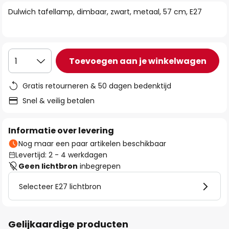
van
Dulwich tafellamp, dimbaar, zwart, metaal, 57 cm, E27
de
afbeeldingen-
gallerij
Toevoegen aan je winkelwagen
1
Gratis retourneren & 50 dagen bedenktijd
Snel & veilig betalen
Informatie over levering
Nog maar een paar artikelen beschikbaar
Levertijd: 2 - 4 werkdagen
Geen lichtbron
inbegrepen
Selecteer E27 lichtbron
Gelijkaardige producten