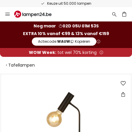
Keuze uit 50.000 lampen
Ga
naar
de
ken
Nog maar
02D 05U 01M 53S
inhoud
EXTRA 10% vanaf €99 & 13% vanaf €159
Actiecode:
WAUW
Kopiëren
WOW Week:
tot wel 70% korting
Tafellampen
Ga
naar
het
einde
van
de
afbeeldingen-
gallerij