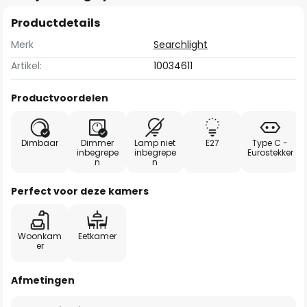
Productdetails
Merk
Searchlight
Artikel:
10034611
Productvoordelen
Dimbaar
Dimmer
Lamp niet
E27
Type C -
inbegrepe
inbegrepe
Eurostekker
n
n
Perfect voor deze kamers
Woonkam
Eetkamer
er
Afmetingen