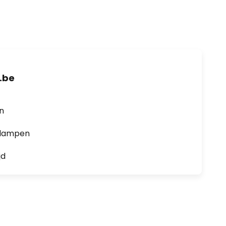
.be
en
0 lampen
jd