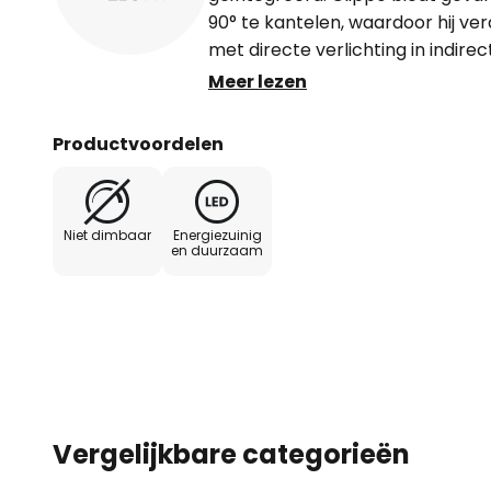
90° te kantelen, waardoor hij v
met directe verlichting in indire
wandverlichting. De Clippo LED t
Meer lezen
uitgerust met de dimbaar functie
warmer naarmate hij gedimd wor
Productvoordelen
een aangename, gezellige restau
voor gebruik in je eigen vier mu
afsnijdimmer - dimfunctie 3.000 -
Niet dimbaar
Energiezuinig
350°, zwenkbaar tot 90° - stralin
en duurzaam
lumen
Vergelijkbare categorieën