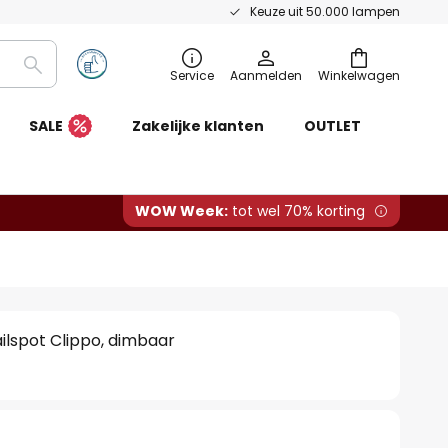
Keuze uit 50.000 lampen
Zoeken
Service
Aanmelden
Winkelwagen
SALE
Zakelijke klanten
OUTLET
WOW Week:
tot wel 70% korting
ilspot Clippo, dimbaar