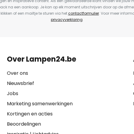
en en inspiratieve content. Als een gewaardeerde klant vinden we jouw m
back na een aankoop. Je kan op elk moment uitschrijven door op de afme
 klikken of een mailtje te sturen via het
contactformulier
. Voor meer informa
privacyverklaring
.
Over Lampen24.be
Over ons
Nieuwsbrief
Jobs
Marketing samenwerkingen
Kortingen en acties
Beoordelingen