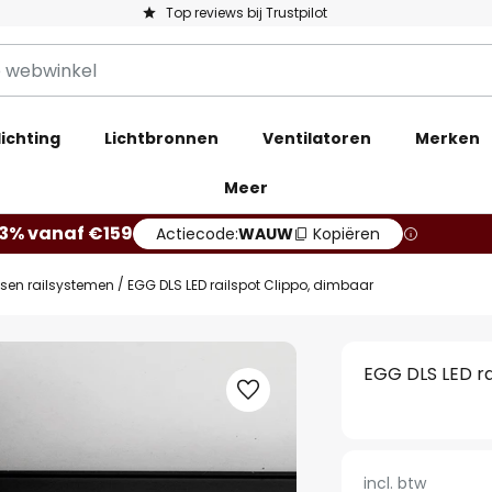
Top reviews bij Trustpilot
ichting
Lichtbronnen
Ventilatoren
Merken
Meer
13% vanaf €159
Actiecode:
WAUW
Kopiëren
sen railsystemen
EGG DLS LED railspot Clippo, dimbaar
EGG DLS LED ra
incl. btw