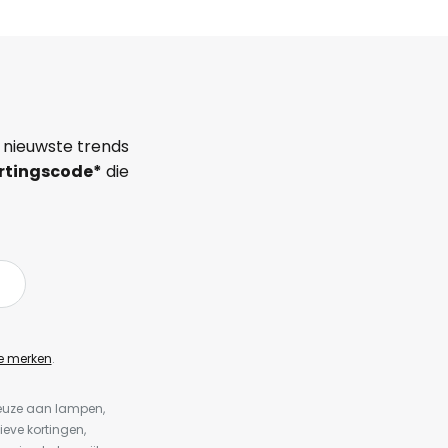
 nieuwste trends
rtingscode*
die
e merken
.
keuze aan lampen,
ieve kortingen,