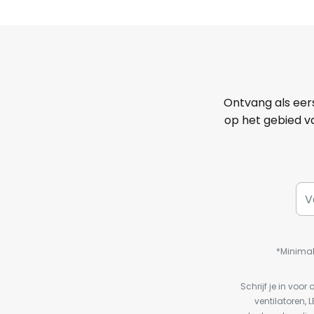
Ontvang als eer
op het gebied va
*Minimal
Schrijf je in vo
ventilatoren, 