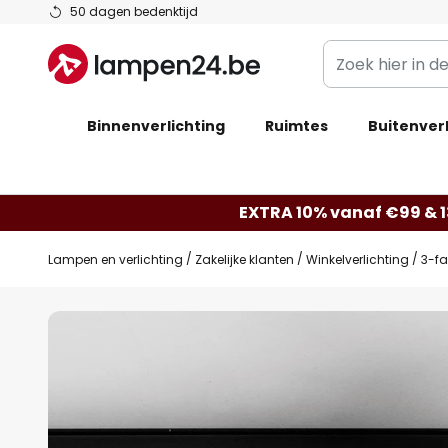
Ga
50 dagen bedenktijd
naar
Zoek
de
hier
inhoud
in
Binnenverlichting
Ruimtes
de
Buitenverl
webwinkel
EXTRA 10% vanaf €99 & 
Lampen en verlichting
Zakelijke klanten
Winkelverlichting
3-fa
Ga
naar
het
einde
van
de