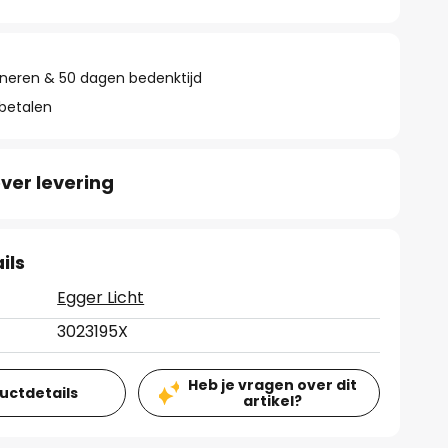
rneren & 50 dagen bedenktijd
 betalen
ver levering
ils
Egger Licht
3023195X
Heb je vragen over dit
ductdetails
artikel?