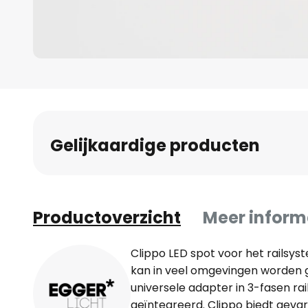
Ga
naar
het
begin
Gelijkaardige producten
van
de
afbeeldingen-
gallerij
Productoverzicht
Meer inform
Clippo LED spot voor het railsy
kan in veel omgevingen worden 
universele adapter in 3-fasen r
geïntegreerd. Clippo biedt gevar