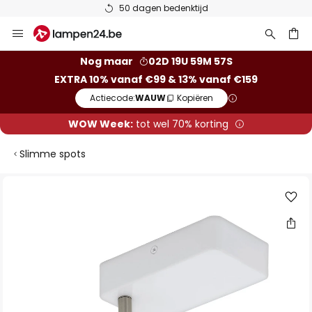
50 dagen bedenktijd
Ga
naar
de
ken
Nog maar
02D 19U 59M 57S
inhoud
EXTRA 10% vanaf €99 & 13% vanaf €159
Actiecode:
WAUW
Kopiëren
WOW Week:
tot wel 70% korting
Slimme spots
Ga
naar
het
einde
van
de
afbeeldingen-
gallerij