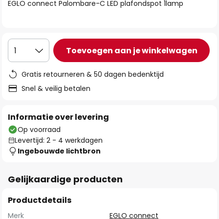
van
EGLO connect Palombare-C LED plafondspot 1lamp
de
afbeeldingen-
gallerij
Toevoegen aan je winkelwagen
1
Gratis retourneren & 50 dagen bedenktijd
Snel & veilig betalen
Informatie over levering
Op voorraad
Levertijd: 2 - 4 werkdagen
Ingebouwde lichtbron
Gelijkaardige producten
Productdetails
Merk
EGLO connect