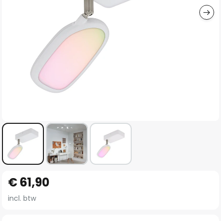
Ga
€ 61,90
naar
het
incl. btw
begin