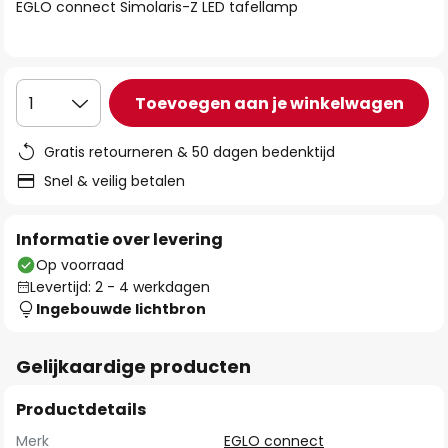
van
EGLO connect Simolaris-Z LED tafellamp
de
afbeeldingen-
gallerij
Toevoegen aan je winkelwagen
1
Gratis retourneren & 50 dagen bedenktijd
Snel & veilig betalen
Informatie over levering
Op voorraad
Levertijd: 2 - 4 werkdagen
Ingebouwde lichtbron
Gelijkaardige producten
Productdetails
Merk
EGLO connect