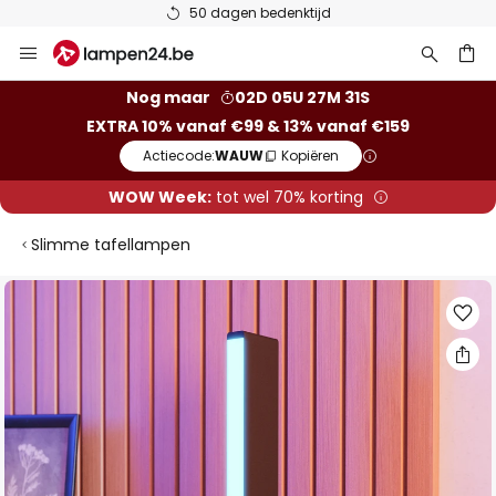
50 dagen bedenktijd
Ga
naar
de
ken
Nog maar
02D 05U 27M 30S
inhoud
EXTRA 10% vanaf €99 & 13% vanaf €159
Actiecode:
WAUW
Kopiëren
WOW Week:
tot wel 70% korting
Slimme tafellampen
Ga
naar
het
einde
van
de
afbeeldingen-
gallerij