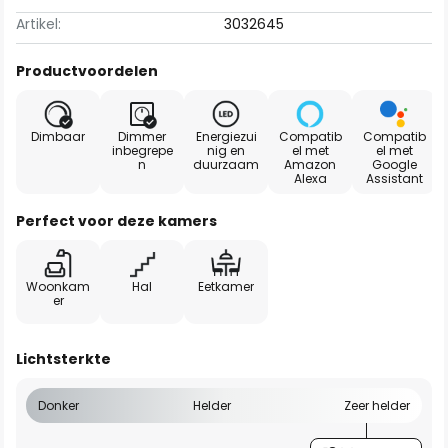
Artikel:
3032645
Productvoordelen
Dimbaar
Dimmer
Energiezui
Compatib
Compatib
inbegrepe
nig en
el met
el met
n
duurzaam
Amazon
Google
Alexa
Assistant
Perfect voor deze kamers
Woonkam
Hal
Eetkamer
er
Lichtsterkte
Donker
Helder
Zeer helder