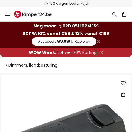
50 dagen bedenktijd
Ga
naar
de
ken
Nog maar
02D 05U 02M 18S
inhoud
EXTRA 10% vanaf €99 & 13% vanaf €159
Actiecode:
WAUW
Kopiëren
WOW Week:
tot wel 70% korting
Dimmers, lichtbesturing
Ga
naar
het
einde
van
de
afbeeldingen-
gallerij