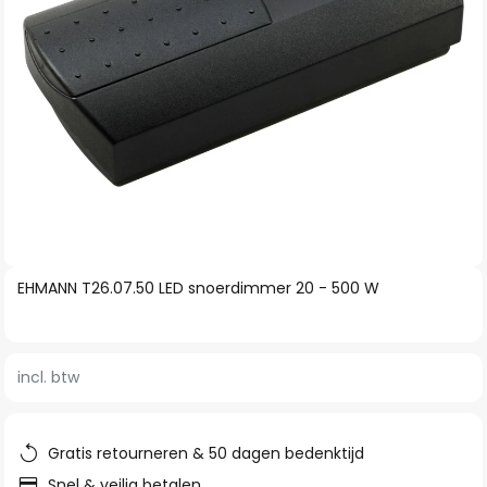
Ga
EHMANN T26.07.50 LED snoerdimmer 20 - 500 W
naar
het
begin
incl. btw
van
de
afbeeldingen-
Gratis retourneren & 50 dagen bedenktijd
gallerij
Snel & veilig betalen