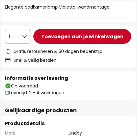
van
Elegante badkamerlamp Violetta, wandmontage
de
afbeeldingen-
gallerij
Toevoegen aan je winkelwagen
1
Gratis retourneren & 50 dagen bedenktijd
Snel & veilig betalen
Informatie over levering
Op voorraad
Levertijd: 2 - 4 werkdagen
Gelijkaardige producten
Productdetails
Merk
Lindby