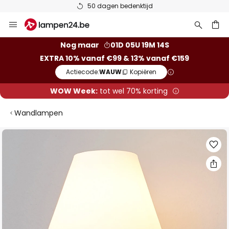
50 dagen bedenktijd
Ga
naar
de
ken
Nog maar
01D 05U 19M 14S
inhoud
EXTRA 10% vanaf €99 & 13% vanaf €159
Actiecode:
WAUW
Kopiëren
WOW Week:
tot wel 70% korting
Wandlampen
Ga
naar
het
einde
van
de
afbeeldingen-
gallerij