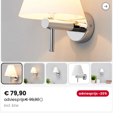
Ga
€ 79,90
adviesprijs -20%
naar
adviesprijs
€ 99,90
het
incl. btw
begin