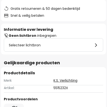
de
afbeeldingen-
Gratis retourneren & 50 dagen bedenktijd
gallerij
Snel & veilig betalen
Informatie over levering
Geen lichtbron
inbegrepen
Selecteer lichtbron
Gelijkaardige producten
Productdetails
Merk
K.S. Verlichting
Artikel:
5515232X
Productvoordelen