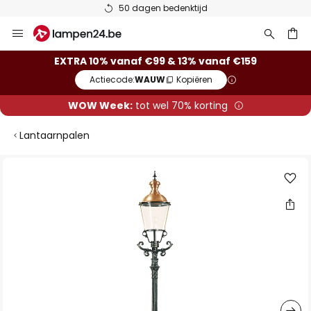
50 dagen bedenktijd
Ga
naar
de
ken
EXTRA 10% vanaf €99 & 13% vanaf €159
inhoud
Actiecode:
WAUW
Kopiëren
WOW Week:
tot wel 70% korting
Lantaarnpalen
Ga
naar
het
einde
van
de
afbeeldingen-
gallerij