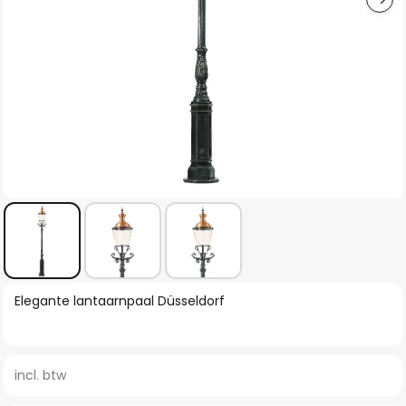
Ga
Elegante lantaarnpaal Düsseldorf
naar
het
begin
incl. btw
van