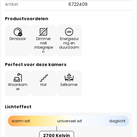
Artikel:
6722409
Productvoordelen
Dimbaar
Dimmer
Energiezui
niet
nig en
inbegrepe
duurzaam
n
Perfect voor deze kamers
Woonkam
Hal
Eetkamer
er
Lichteffect
warm-wit
universeel wit
daglicht
2700 Kelvin