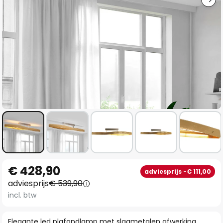
Ga
€ 428,90
adviesprijs -€ 111,00
naar
adviesprijs
€ 539,90
het
incl. btw
begin
van
Elegante led plafondlamp met slagmetalen afwerking