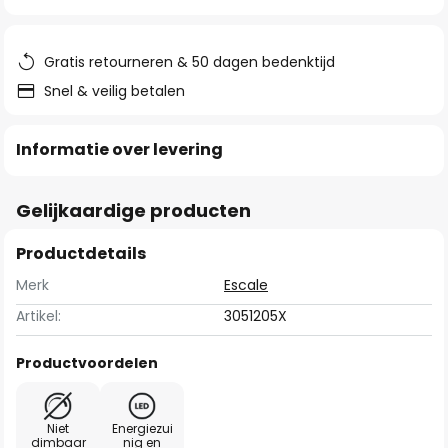
van
de
afbeeldingen-
Gratis retourneren & 50 dagen bedenktijd
gallerij
Snel & veilig betalen
Informatie over levering
Gelijkaardige producten
Productdetails
Merk
Escale
Artikel:
3051205X
Productvoordelen
Niet
Energiezui
dimbaar
nig en