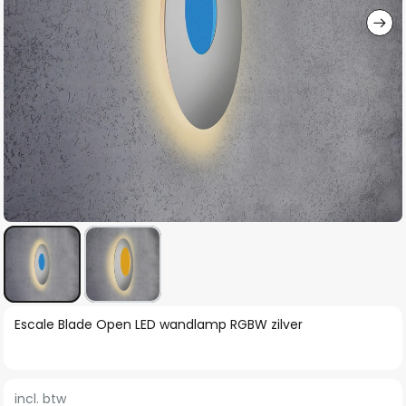
Ga
Escale Blade Open LED wandlamp RGBW zilver
naar
het
begin
incl. btw