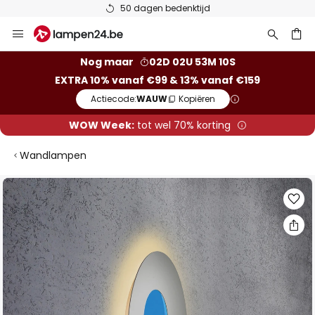
50 dagen bedenktijd
Ga
naar
de
ken
Nog maar
02D 02U 53M 10S
inhoud
EXTRA 10% vanaf €99 & 13% vanaf €159
Actiecode:
WAUW
Kopiëren
WOW Week:
tot wel 70% korting
Wandlampen
Ga
naar
het
einde
van
de
afbeeldingen-
gallerij