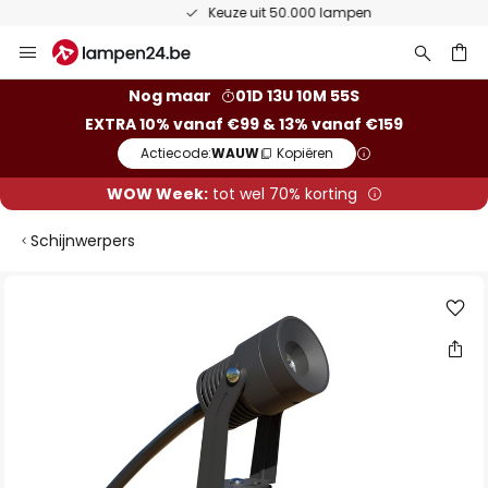
Keuze uit 50.000 lampen
Ga
naar
de
ken
Nog maar
01D 13U 10M 55S
inhoud
EXTRA 10% vanaf €99 & 13% vanaf €159
Actiecode:
WAUW
Kopiëren
WOW Week:
tot wel 70% korting
Schijnwerpers
Ga
naar
het
einde
van
de
afbeeldingen-
gallerij