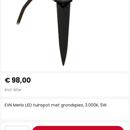
Ga
€ 98,00
naar
het
incl. btw
begin
van
EVN Merlo LED tuinspot met grondspies, 3.000K, 5W
de
afbeeldingen-
gallerij