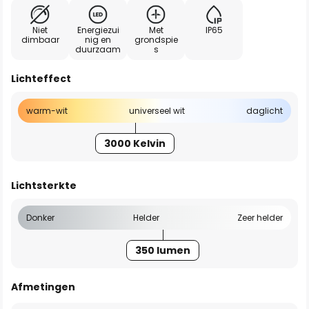
Niet
Energiezui
Met
IP65
dimbaar
nig en
grondspie
duurzaam
s
Lichteffect
warm-wit
universeel wit
daglicht
3000 Kelvin
Lichtsterkte
Donker
Helder
Zeer helder
350 lumen
Afmetingen