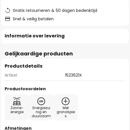
de
afbeeldingen-
Gratis retourneren & 50 dagen bedenktijd
gallerij
Snel & veilig betalen
Informatie over levering
Gelijkaardige producten
Productdetails
Artikel:
1523621X
Productvoordelen
Zonne-
Energiezui
Met
energie
nig en
grondspie
duurzaam
s
Afmetingen