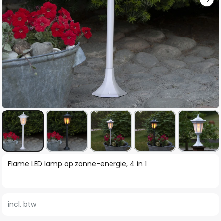
Ga
Flame LED lamp op zonne-energie, 4 in 1
naar
het
begin
incl. btw
van