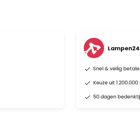
 Kateryna Sokolova – volgt
ed ontwerp te creëren, moet je
, functionaliteit en passie." Ze
reëert steeds weer nieuwe,
r de Franse
Lampen24
 Forestier heeft drie essentiële
dekking, waardoor een perfect
Snel & veilig betal
acht wordt gecreëerd.
Keuze uit 1.200.00
50 dagen bedenkti