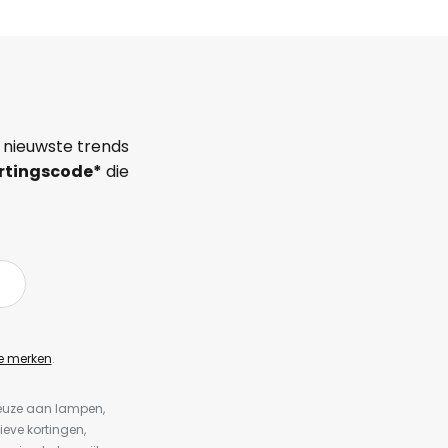
 nieuwste trends
rtingscode*
die
e merken
.
keuze aan lampen,
ieve kortingen,