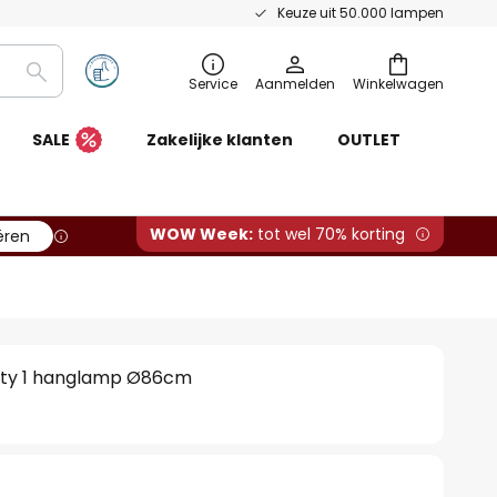
Keuze uit 50.000 lampen
Zoeken
Service
Aanmelden
Winkelwagen
SALE
Zakelijke klanten
OUTLET
WOW Week:
tot wel 70% korting
ëren
vity 1 hanglamp Ø86cm