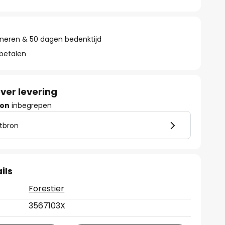
rneren & 50 dagen bedenktijd
 betalen
ver levering
ron
inbegrepen
htbron
ils
Forestier
3567103X