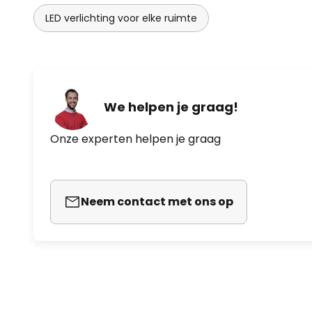
LED verlichting voor elke ruimte
De ontwerpster van deze lamp –
volledig haar motto: "Om een go
drie ingrediënten mengen: eenvoud
ziet zichzelf als een kokkin en c
onderscheidende producten voo
We helpen je graag!
designlampenfabrikant Forestier.
waarden: passie, vrijheid en ont
Onze experten helpen je graag
evenwicht tussen design en amb
Neem contact met ons op