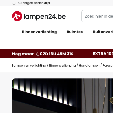
Ga
50 dagen bedenktijd
naar
Zoek
de
hier
inhoud
in
Binnenverlichting
Ruimtes
de
Buitenverl
webwinkel
EXTRA 10
Nog maar
02D 16U 45M 30S
Lampen en verlichting
Binnenverlichting
Hanglampen
Forest
Ga
naar
het
einde
van
de