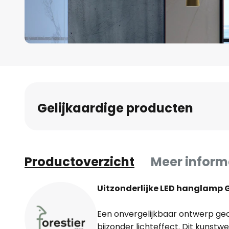
Ga
naar
het
begin
Gelijkaardige producten
van
de
afbeeldingen-
gallerij
Productoverzicht
Meer inform
Uitzonderlijke LED hanglamp G
Een onvergelijkbaar ontwerp g
bijzonder lichteffect. Dit kunstwer