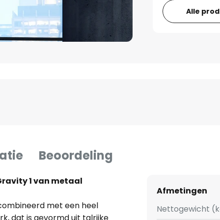
Alle pro
atie
Beoordeling
ravity 1 van metaal
Afmetingen
ecombineerd met een heel
Nettogewicht (k
k, dat is gevormd uit talrijke