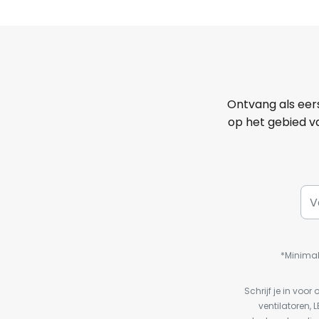
Ontvang als eer
op het gebied va
*Minimal
Schrijf je in vo
ventilatoren, 