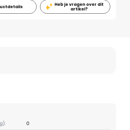
Heb je vragen over dit
ductdetails
artikel?
g):
0