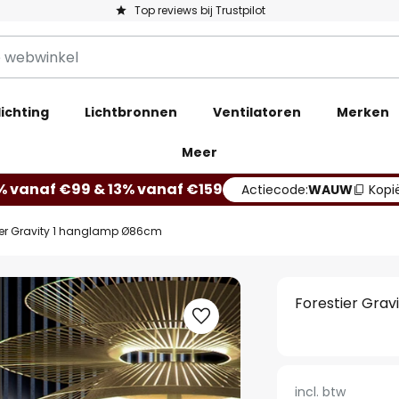
Top reviews bij Trustpilot
ichting
Lichtbronnen
Ventilatoren
Merken
Meer
% vanaf €99 & 13% vanaf €159
Actiecode:
WAUW
Kopi
ier Gravity 1 hanglamp Ø86cm
Forestier Gra
incl. btw