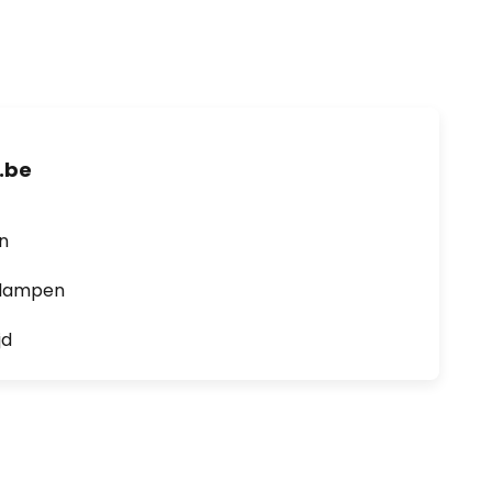
.be
en
0 lampen
jd