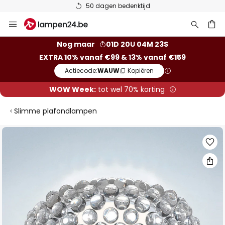
50 dagen bedenktijd
Ga
naar
de
ken
Nog maar
01D 20U 04M 23S
inhoud
EXTRA 10% vanaf €99 & 13% vanaf €159
Actiecode:
WAUW
Kopiëren
WOW Week:
tot wel 70% korting
Slimme plafondlampen
Ga
naar
het
einde
van
de
afbeeldingen-
gallerij