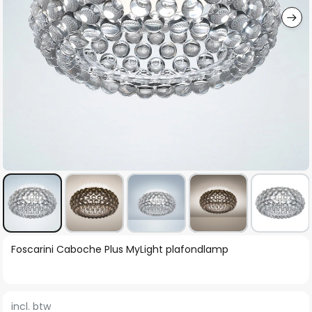
Ga
Foscarini Caboche Plus MyLight plafondlamp
naar
het
begin
incl. btw