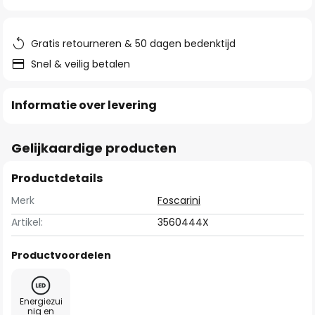
van
de
afbeeldingen-
Gratis retourneren & 50 dagen bedenktijd
gallerij
Snel & veilig betalen
Informatie over levering
Gelijkaardige producten
Productdetails
Merk
Foscarini
Artikel:
3560444X
Productvoordelen
Energiezui
nig en