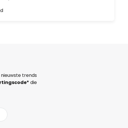
jd
 nieuwste trends
rtingscode*
die