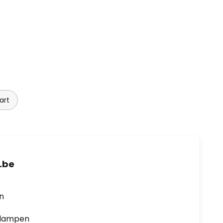
art
.be
en
0 lampen