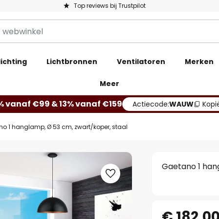
Top reviews bij Trustpilot
ichting
Lichtbronnen
Ventilatoren
Merken
Meer
% vanaf €99 & 13% vanaf €159
Actiecode:
WAUW
Kopi
o 1 hanglamp, Ø 53 cm, zwart/koper, staal
Gaetano 1 hang
€ 182,0