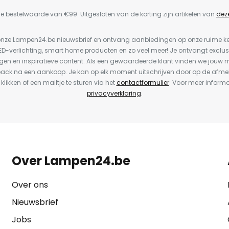
e bestelwaarde van €99. Uitgesloten van de korting zijn artikelen van
dez
or onze Lampen24.be nieuwsbrief en ontvang aanbiedingen op onze ruime 
LED-verlichting, smart home producten en zo veel meer! Je ontvangt exclus
en en inspiratieve content. Als een gewaardeerde klant vinden we jouw m
back na een aankoop. Je kan op elk moment uitschrijven door op de afme
 klikken of een mailtje te sturen via het
contactformulier
. Voor meer informa
privacyverklaring
.
Over Lampen24.be
Over ons
Nieuwsbrief
Jobs