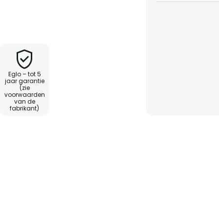
uikt worden in de E27 fitting in
look zijn bijzonder decoratief.
Eglo – tot 5
jaar garantie
(zie
voorwaarden
van de
fabrikant)