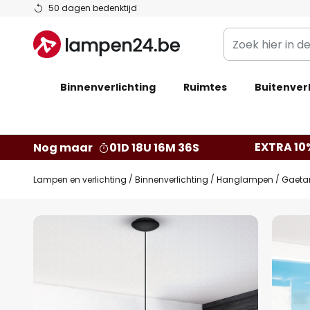
Ga
50 dagen bedenktijd
naar
Zoek
de
hier
inhoud
in
Binnenverlichting
Ruimtes
de
Buitenverl
webwinkel
EXTRA 10
Nog maar
01D 18U 16M 35S
Lampen en verlichting
Binnenverlichting
Hanglampen
Gaetan
Ga
naar
het
einde
van
de