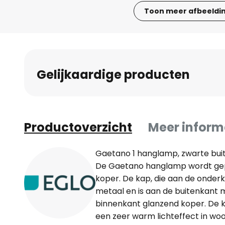
Toon meer afbeeldi
Ga
naar
het
begin
Gelijkaardige producten
van
de
afbeeldingen-
gallerij
Productoverzicht
Meer inform
Gaetano 1 hanglamp, zwarte bui
De Gaetano hanglamp wordt gep
koper. De kap, die aan de onderk
metaal en is aan de buitenkant 
binnenkant glanzend koper. De 
een zeer warm lichteffect in wo