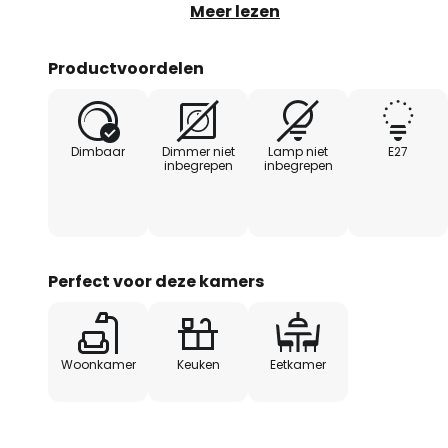
de keuken. Elk type lamp kan gebr
Meer lezen
de brede kap. Lampen in filament-
Productvoordelen
Dimbaar
Dimmer niet
Lamp niet
E27
inbegrepen
inbegrepen
Perfect voor deze kamers
Woonkamer
Keuken
Eetkamer