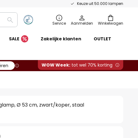
Keuze uit 50.000 lampen
Zoeken
Service
Aanmelden
Winkelwagen
SALE
Zakelijke klanten
OUTLET
WOW Week:
tot wel 70% korting
ëren
lamp, Ø 53 cm, zwart/koper, staal
0