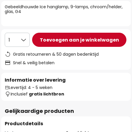
van
Gebeeldhouwde Ice hanglamp, 9-lamps, chroom/helder,
de
glas, G4
afbeeldingen-
gallerij
Toevoegen aan je winkelwagen
1
Gratis retourneren & 50 dagen bedenktijd
Snel & veilig betalen
Informatie over levering
Levertijd: 4 - 5 weken
Inclusief
gratis lichtbron
Gelijkaardige producten
Productdetails