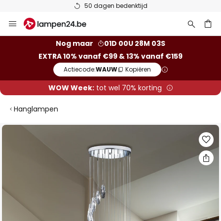
50 dagen bedenktijd
Ga
naar
de
ken
Nog maar
01D 00U 28M 03S
inhoud
EXTRA 10% vanaf €99 & 13% vanaf €159
Actiecode:
WAUW
Kopiëren
WOW Week:
tot wel 70% korting
Hanglampen
Ga
naar
het
einde
van
de
afbeeldingen-
gallerij