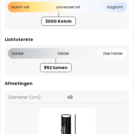
warm-wit
universeel wit
daglicht
3000 Kelvin
Lichtsterkte
Donker
Helder
Zeer helder
852 lumen
Afmetingen
Diameter (cm):
48