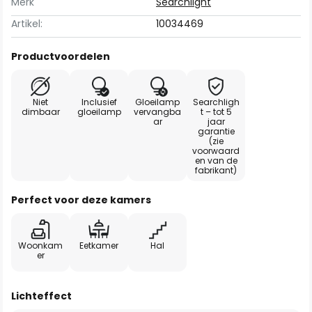
Merk
Searchlight
Artikel:
10034469
Productvoordelen
Niet
Inclusief
Gloeilamp
Searchligh
dimbaar
gloeilamp
vervangba
t – tot 5
ar
jaar
garantie
(zie
voorwaard
en van de
fabrikant)
Perfect voor deze kamers
Woonkam
Eetkamer
Hal
er
Lichteffect