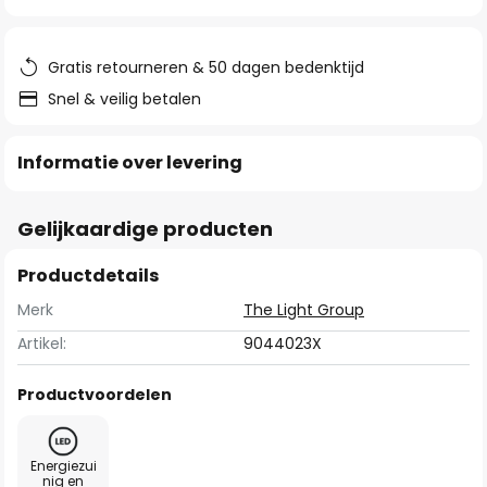
van
de
afbeeldingen-
Gratis retourneren & 50 dagen bedenktijd
gallerij
Snel & veilig betalen
Informatie over levering
Gelijkaardige producten
Productdetails
Merk
The Light Group
Artikel:
9044023X
Productvoordelen
Energiezui
nig en