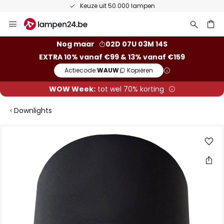
Keuze uit 50.000 lampen
Ga
naar
de
ken
Nog maar
02D 07U 03M 13S
inhoud
EXTRA 10% vanaf €99 & 13% vanaf €159
Actiecode:
WAUW
Kopiëren
WOW Week:
tot wel 70% korting
Downlights
Ga
naar
het
einde
van
de
afbeeldingen-
gallerij