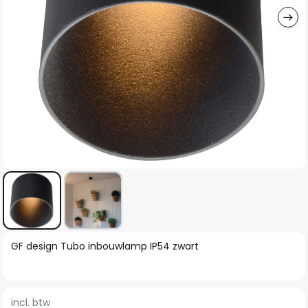
Ga
GF design Tubo inbouwlamp IP54 zwart
naar
het
begin
incl. btw