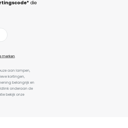
rtingscode*
die
e merken
.
keuze aan lampen,
ieve kortingen,
ening belangrijk en
ldlink onderaan de
tie bekijk onze