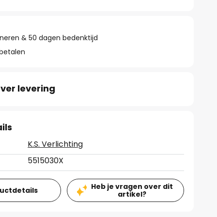
rneren & 50 dagen bedenktijd
 betalen
ver levering
ils
K.S. Verlichting
5515030X
Heb je vragen over dit
ductdetails
artikel?