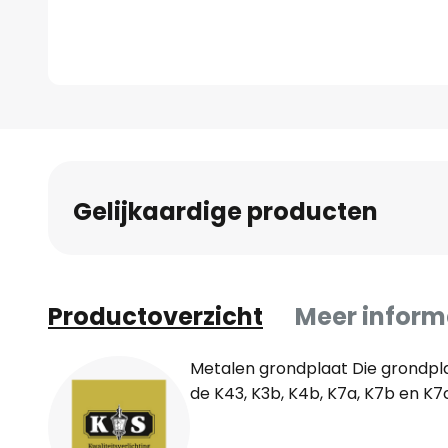
Ga
naar
het
begin
Gelijkaardige producten
van
de
afbeeldingen-
gallerij
Productoverzicht
Meer inform
Metalen grondplaat Die grondpl
de K43, K3b, K4b, K7a, K7b en K