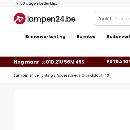
Ga
50 dagen bedenktijd
naar
Zoek
de
hier
inhoud
in
Binnenverlichting
Ruimtes
de
Buitenverl
webwinkel
EXTRA 10
Nog maar
01D 21U 56M 44S
Lampen en verlichting
Accessoires
Grondplaat 1401
Ga
naar
het
einde
van
de