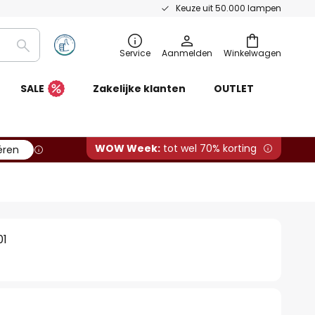
Keuze uit 50.000 lampen
Zoeken
Service
Aanmelden
Winkelwagen
SALE
Zakelijke klanten
OUTLET
WOW Week:
tot wel 70% korting
ëren
01