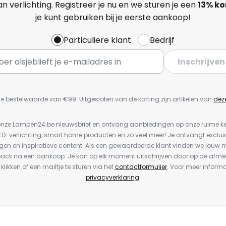
n verlichting. Registreer je nu en we sturen je een
13%
ko
je kunt gebruiken bij je eerste aankoop!
Particuliere klant
Bedrijf
Inschrijven
e bestelwaarde van €99. Uitgesloten van de korting zijn artikelen van
dez
or onze Lampen24.be nieuwsbrief en ontvang aanbiedingen op onze ruime 
LED-verlichting, smart home producten en zo veel meer! Je ontvangt exclus
en en inspiratieve content. Als een gewaardeerde klant vinden we jouw m
back na een aankoop. Je kan op elk moment uitschrijven door op de afme
 klikken of een mailtje te sturen via het
contactformulier
. Voor meer informa
privacyverklaring
.