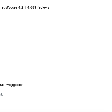
 juist weggooien
t.