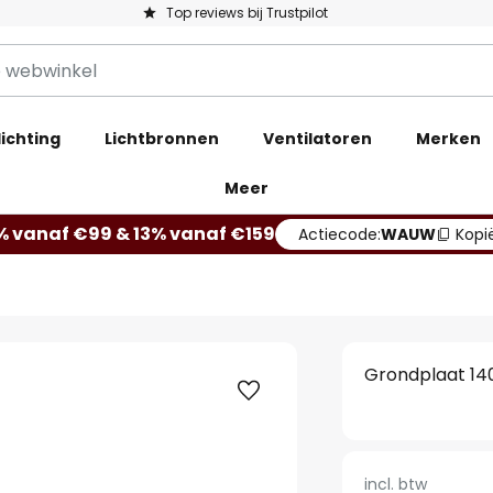
Top reviews bij Trustpilot
ichting
Lichtbronnen
Ventilatoren
Merken
Meer
% vanaf €99 & 13% vanaf €159
Actiecode:
WAUW
Kopi
Grondplaat 14
incl. btw