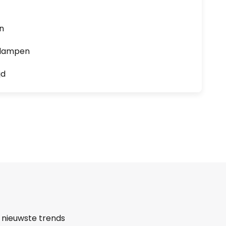
en
0 lampen
jd
 nieuwste trends