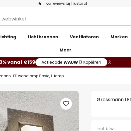
Top reviews bij Trustpilot
ichting
Lichtbronnen
Ventilatoren
Merken
Meer
13% vanaf €159
Actiecode:
WAUW
Kopiëren
mann LED wandlamp Basic, 1-lamp
Grossmann LED
incl. btw