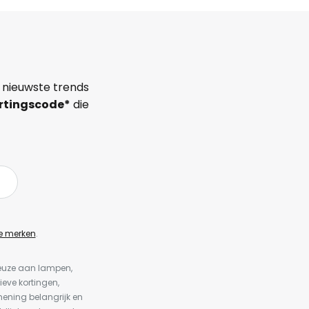
 nieuwste trends
rtingscode*
die
e merken
.
keuze aan lampen,
ieve kortingen,
ening belangrijk en