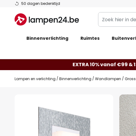
Ga
50 dagen bedenktijd
naar
Zoek
de
hier
inhoud
in
Binnenverlichting
Ruimtes
de
Buitenverl
webwinkel
EXTRA 10% vanaf €99 & 
Lampen en verlichting
Binnenverlichting
Wandlampen
Gross
Ga
naar
het
einde
van
de