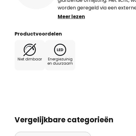
glanzende omlijsting. Het licht, 
worden geregeld via een externe
richtingen uitgestraald en zorgt 
Meer lezen
basisverlichting. Dankzij de ze
de voorwerpen in de kamer real
Productvoordelen
Niet dimbaar
Energiezuinig
en duurzaam
Vergelijkbare categorieën