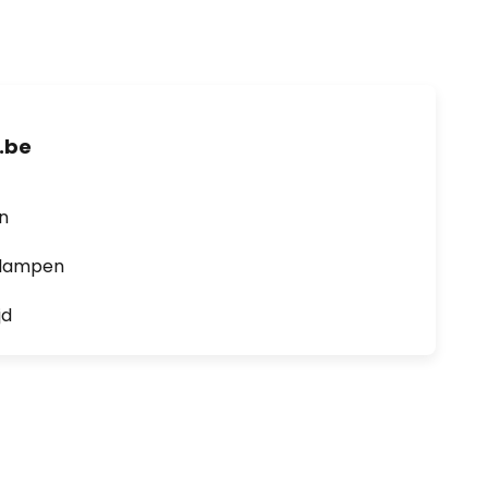
.be
en
0 lampen
jd