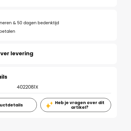
rneren & 50 dagen bedenktijd
 betalen
ver levering
ils
4022081X
Heb je vragen over dit
ductdetails
artikel?