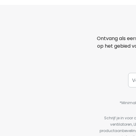
Ontvang als eer
op het gebied va
*Minimal
Schrijf je in vo
ventilatoren, 
productaanbeveling