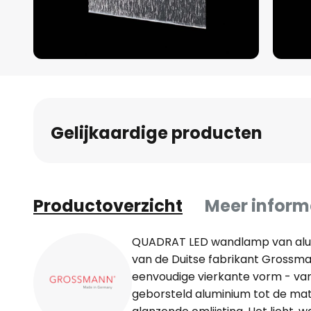
Ga
naar
het
begin
Gelijkaardige producten
van
de
afbeeldingen-
gallerij
Productoverzicht
Meer inform
QUADRAT LED wandlamp van alu
van de Duitse fabrikant Grossma
eenvoudige vierkante vorm - van
geborsteld aluminium tot de matt