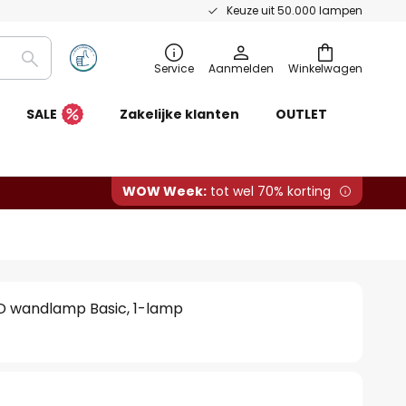
Keuze uit 50.000 lampen
Zoeken
Service
Aanmelden
Winkelwagen
SALE
Zakelijke klanten
OUTLET
WOW Week:
tot wel 70% korting
 wandlamp Basic, 1-lamp