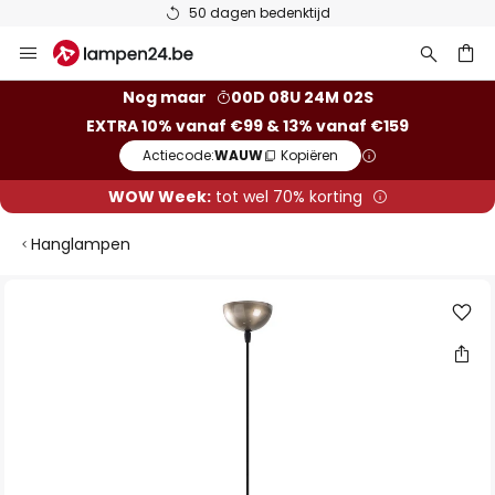
50 dagen bedenktijd
Ga
naar
de
ken
Nog maar
00D 08U 24M 01S
inhoud
EXTRA 10% vanaf €99 & 13% vanaf €159
Actiecode:
WAUW
Kopiëren
WOW Week:
tot wel 70% korting
Hanglampen
Ga
naar
het
einde
van
de
afbeeldingen-
gallerij