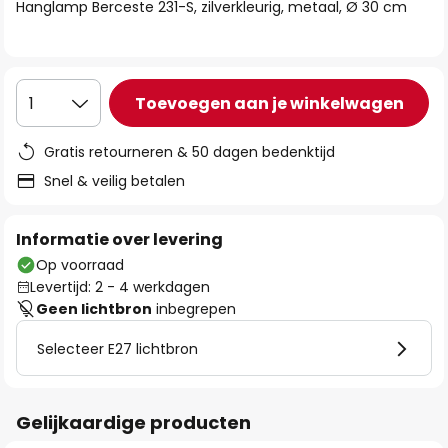
van
Hanglamp Berceste 231-S, zilverkleurig, metaal, Ø 30 cm
de
afbeeldingen-
gallerij
Toevoegen aan je winkelwagen
1
Gratis retourneren & 50 dagen bedenktijd
Snel & veilig betalen
Informatie over levering
Op voorraad
Levertijd: 2 - 4 werkdagen
Geen lichtbron
inbegrepen
Selecteer E27 lichtbron
Gelijkaardige producten