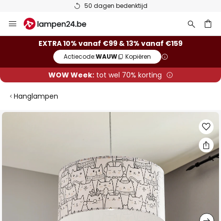
50 dagen bedenktijd
Ga
naar
de
ken
EXTRA 10% vanaf €99 & 13% vanaf €159
inhoud
Actiecode:
WAUW
Kopiëren
WOW Week:
tot wel 70% korting
Hanglampen
Ga
naar
het
einde
van
de
afbeeldingen-
gallerij