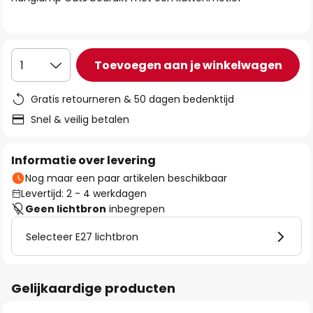
de
afbeeldingen-
gallerij
Toevoegen aan je winkelwagen
1
Gratis retourneren & 50 dagen bedenktijd
Snel & veilig betalen
Informatie over levering
Nog maar een paar artikelen beschikbaar
Levertijd: 2 - 4 werkdagen
Geen lichtbron
inbegrepen
Selecteer E27 lichtbron
Gelijkaardige producten