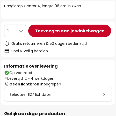
van
Hanglamp Gentor 4, lengte 96 cm in zwart
de
afbeeldingen-
gallerij
Toevoegen aan je winkelwagen
1
Gratis retourneren & 50 dagen bedenktijd
Snel & veilig betalen
Informatie over levering
Op voorraad
Levertijd: 2 - 4 werkdagen
Geen lichtbron
inbegrepen
Selecteer E27 lichtbron
Gelijkaardige producten