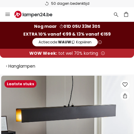
50 dagen bedenktijd
Ga
naar
de
ken
Nog maar
01D 05U 33M 29S
inhoud
EXTRA 10% vanaf €99 & 13% vanaf €159
Actiecode:
WAUW
Kopiëren
WOW Week:
tot wel 70% korting
Hanglampen
Ga
Laatste stuks
naar
het
einde
van
de
afbeeldingen-
gallerij