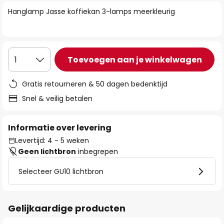
van
Hanglamp Jasse koffiekan 3-lamps meerkleurig
de
afbeeldingen-
gallerij
Toevoegen aan je winkelwagen
1
Gratis retourneren & 50 dagen bedenktijd
Snel & veilig betalen
Informatie over levering
Levertijd: 4 - 5 weken
Geen lichtbron
inbegrepen
Selecteer GU10 lichtbron
Gelijkaardige producten