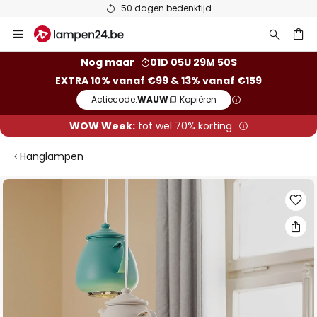
50 dagen bedenktijd
Ga
naar
de
ken
Nog maar
01D 05U 29M 49S
inhoud
EXTRA 10% vanaf €99 & 13% vanaf €159
Actiecode:
WAUW
Kopiëren
WOW Week:
tot wel 70% korting
Hanglampen
Ga
naar
het
einde
van
de
afbeeldingen-
gallerij