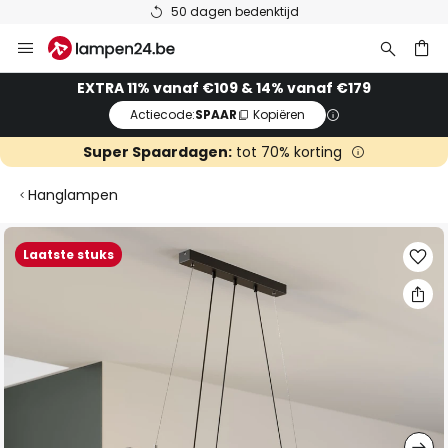
50 dagen bedenktijd
Ga
naar
de
ken
EXTRA 11% vanaf €109 & 14% vanaf €179
inhoud
Actiecode:
SPAAR
Kopiëren
Super Spaardagen:
tot 70% korting
Hanglampen
Ga
Laatste stuks
naar
het
einde
van
de
afbeeldingen-
gallerij