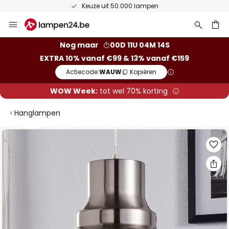
Keuze uit 50.000 lampen
Ga
naar
de
ken
Nog maar
00D 11U 04M 14S
inhoud
EXTRA 10% vanaf €99 & 13% vanaf €159
Actiecode:
WAUW
Kopiëren
WOW Week:
tot wel 70% korting
Hanglampen
Ga
naar
het
einde
van
de
afbeeldingen-
gallerij