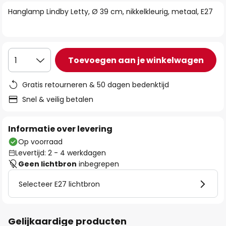
van
Hanglamp Lindby Letty, Ø 39 cm, nikkelkleurig, metaal, E27
de
afbeeldingen-
gallerij
Toevoegen aan je winkelwagen
1
Gratis retourneren & 50 dagen bedenktijd
Snel & veilig betalen
Informatie over levering
Op voorraad
Levertijd: 2 - 4 werkdagen
Geen lichtbron
inbegrepen
Selecteer E27 lichtbron
Gelijkaardige producten