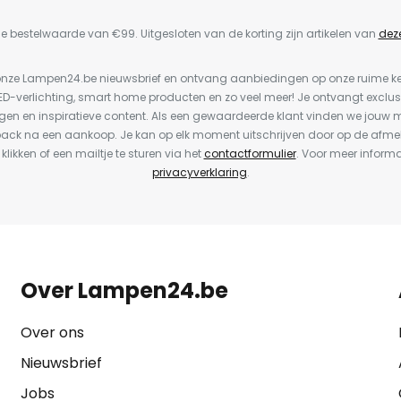
e bestelwaarde van €99. Uitgesloten van de korting zijn artikelen van
dez
or onze Lampen24.be nieuwsbrief en ontvang aanbiedingen op onze ruime 
LED-verlichting, smart home producten en zo veel meer! Je ontvangt exclus
en en inspiratieve content. Als een gewaardeerde klant vinden we jouw m
back na een aankoop. Je kan op elk moment uitschrijven door op de afme
 klikken of een mailtje te sturen via het
contactformulier
. Voor meer informa
privacyverklaring
.
Over Lampen24.be
Over ons
Nieuwsbrief
Jobs