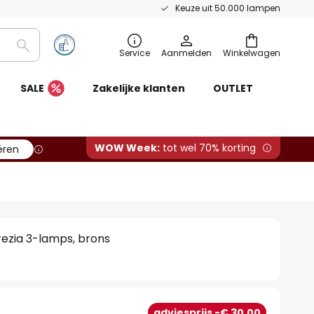
Keuze uit 50.000 lampen
Zoeken
Service
Aanmelden
Winkelwagen
SALE
Zakelijke klanten
OUTLET
WOW Week:
tot wel 70% korting
ëren
ezia 3-lamps, brons
adviesprijs -€ 30,00