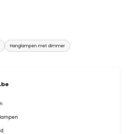
Hanglampen met dimmer
.be
en
0 lampen
jd