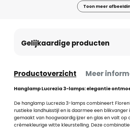
Toon meer afbeeldi
Ga
naar
het
begin
Gelijkaardige producten
van
de
afbeeldingen-
gallerij
Productoverzicht
Meer inform
Hanglamp Lucrezia 3-lamps: elegantie ontmoe
De hanglamp Lucrezia 3-lamps combineert Florent
rustieke landhuisstijl en is daarmee een blikvanger
gemaakt van hoogwaardig ijzer en glas en valt op d
crèmekleurige witte kleurstelling. Deze combinatie