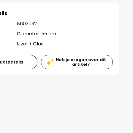
ils
8603032
Diameter: 55 cm
IJzer / Glas
Heb je vragen over dit
ductdetails
artikel?