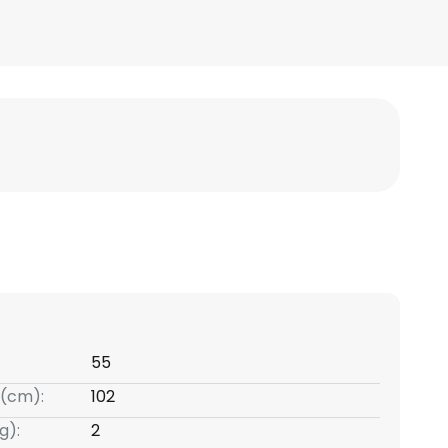
55
(cm):
102
g):
2