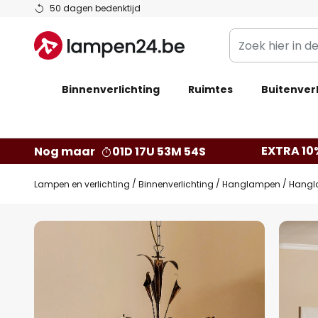
Ga
50 dagen bedenktijd
naar
Zoek
de
hier
inhoud
in
Binnenverlichting
Ruimtes
de
Buitenverl
webwinkel
EXTRA 10
Nog maar
01D 17U 53M 53S
Lampen en verlichting
Binnenverlichting
Hanglampen
Hangla
Ga
naar
het
einde
van
de