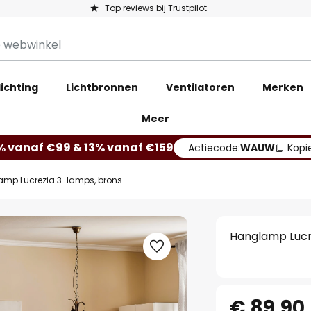
Top reviews bij Trustpilot
ichting
Lichtbronnen
Ventilatoren
Merken
Meer
% vanaf €99 & 13% vanaf €159
Actiecode:
WAUW
Kopi
mp Lucrezia 3-lamps, brons
Hanglamp Lucr
€ 89,90