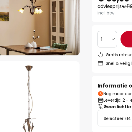
adviesprijs
€ 11
incl. btw
1
Gratis retou
Snel & veilig
Informatie o
Nog maar een 
Levertijd: 2 
Geen lichtb
Selecteer E14