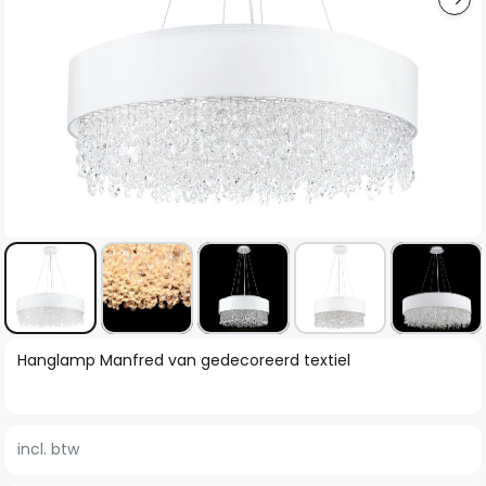
Ga
Hanglamp Manfred van gedecoreerd textiel
naar
het
begin
incl. btw
van