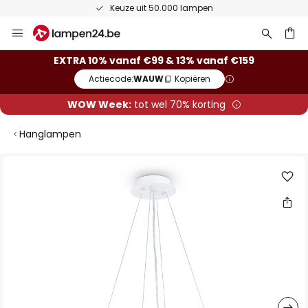
Keuze uit 50.000 lampen
Ga
naar
de
ken
EXTRA 10% vanaf €99 & 13% vanaf €159
inhoud
Actiecode:
WAUW
Kopiëren
WOW Week:
tot wel 70% korting
Hanglampen
Ga
naar
het
einde
van
de
afbeeldingen-
gallerij