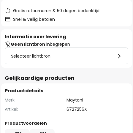
de
afbeeldingen-
Gratis retourneren & 50 dagen bedenktijd
gallerij
Snel & veilig betalen
Informatie over levering
Geen lichtbron
inbegrepen
Selecteer lichtbron
Gelijkaardige producten
Productdetails
Merk
Maytoni
Artikel:
6727256X
Productvoordelen