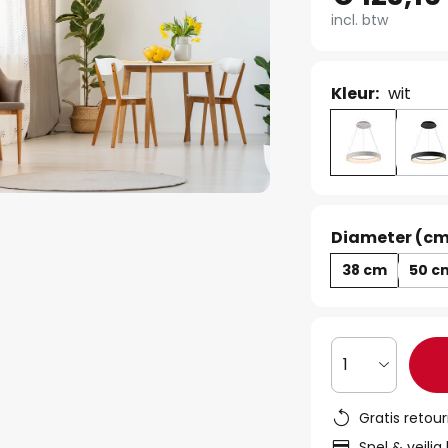
incl. btw
Kleur:
wit
Diameter (cm
38 cm
50 c
1
Gratis retou
Snel & veilig