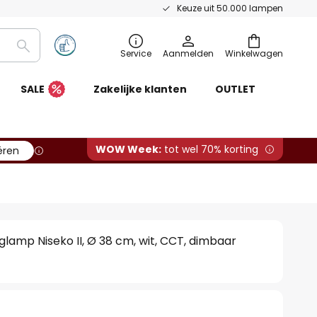
Keuze uit 50.000 lampen
Zoeken
Service
Aanmelden
Winkelwagen
SALE
Zakelijke klanten
OUTLET
WOW Week:
tot wel 70% korting
ëren
lamp Niseko II, Ø 38 cm, wit, CCT, dimbaar