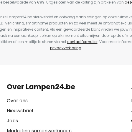
e bestelwaarde van €99. Uitgesloten van de korting zijn artikelen van
dez
or onze Lampen24.be nieuwsbrief en ontvang aanbiedingen op onze ruime 
LED-verlichting, smart home producten en zo veel meer! Je ontvangt exclus
en en inspiratieve content. Als een gewaardeerde klant vinden we jouw m
back na een aankoop. Je kan op elk moment uitschrijven door op de afme
 klikken of een mailtje te sturen via het
contactformulier
. Voor meer informa
privacyverklaring
.
Over Lampen24.be
Over ons
Nieuwsbrief
Jobs
Marketing samenwerkingen