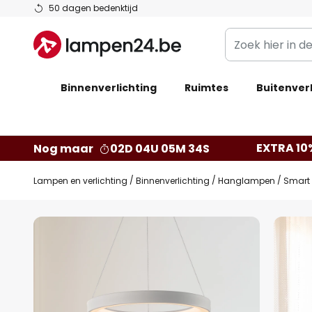
Ga
50 dagen bedenktijd
naar
Zoek
de
hier
inhoud
in
Binnenverlichting
Ruimtes
de
Buitenverl
webwinkel
EXTRA 10
Nog maar
02D 04U 05M 33S
Lampen en verlichting
Binnenverlichting
Hanglampen
Smart 
Ga
naar
het
einde
van
de