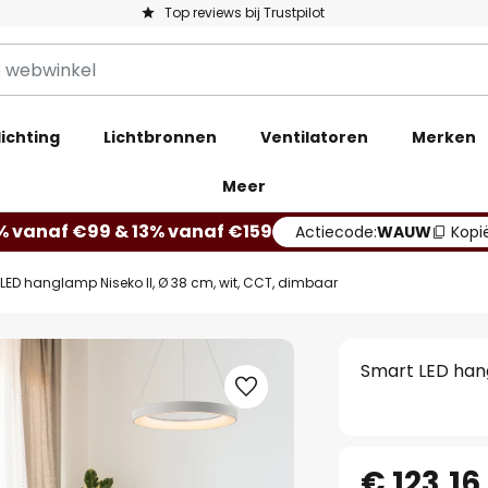
Top reviews bij Trustpilot
ichting
Lichtbronnen
Ventilatoren
Merken
Meer
% vanaf €99 & 13% vanaf €159
Actiecode:
WAUW
Kopi
LED hanglamp Niseko II, Ø 38 cm, wit, CCT, dimbaar
Smart LED hang
€ 123,16