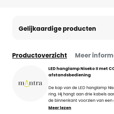
Gelijkaardige producten
Productoverzicht
Meer inform
LED hanglamp Niseko II met CC
afstandsbediening
De kap van de LED hanglamp Nise
ring. Hij hangt aan drie kabels aa
de binnenkant voorzien van een
acrylaatbekleding, waardoor het
Meer lezen
gelijkmatig wordt verspreid. De