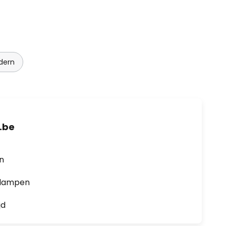
dern
.be
en
0 lampen
jd