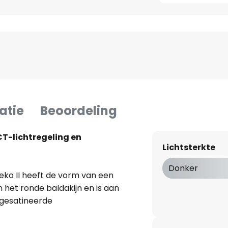
atie
Beoordeling
T-lichtregeling en
Lichtsterkte
Donker
ko II heeft de vorm van een
n het ronde baldakijn en is aan
 gesatineerde
 licht van de ingebouwde LED’s
 lamp wordt geleverd met een