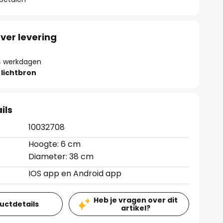
ver levering
- 4 werkdagen
lichtbron
ils
10032708
Hoogte: 6 cm
Diameter: 38 cm
IOS app en Android app
Heb je vragen over dit
ductdetails
artikel?