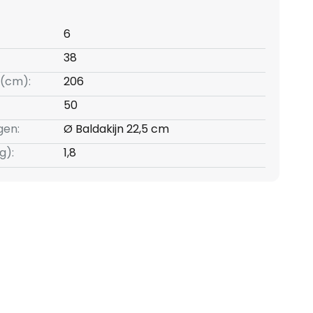
6
38
(cm):
206
50
gen:
Ø Baldakijn 22,5 cm
g):
1,8