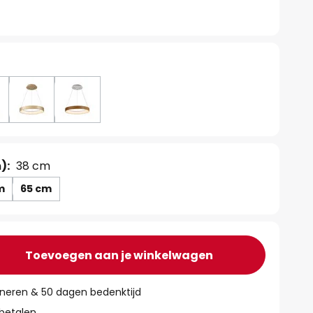
):
38 cm
m
65 cm
Toevoegen aan je winkelwagen
rneren & 50 dagen bedenktijd
 betalen