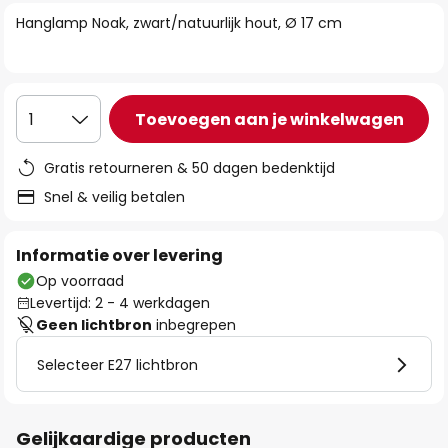
van
Hanglamp Noak, zwart/natuurlijk hout, Ø 17 cm
de
afbeeldingen-
gallerij
Toevoegen aan je winkelwagen
1
Gratis retourneren & 50 dagen bedenktijd
Snel & veilig betalen
Informatie over levering
Op voorraad
Levertijd: 2 - 4 werkdagen
Geen lichtbron
inbegrepen
Selecteer E27 lichtbron
Gelijkaardige producten