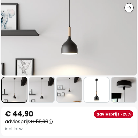
Ga
€ 44,90
adviesprijs -25%
naar
adviesprijs
€ 59,90
het
incl. btw
begin