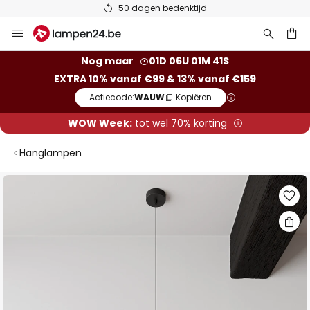
50 dagen bedenktijd
Ga
naar
de
ken
Nog maar
01D 06U 01M 40S
inhoud
EXTRA 10% vanaf €99 & 13% vanaf €159
Actiecode:
WAUW
Kopiëren
WOW Week:
tot wel 70% korting
Hanglampen
Ga
naar
het
einde
van
de
afbeeldingen-
gallerij