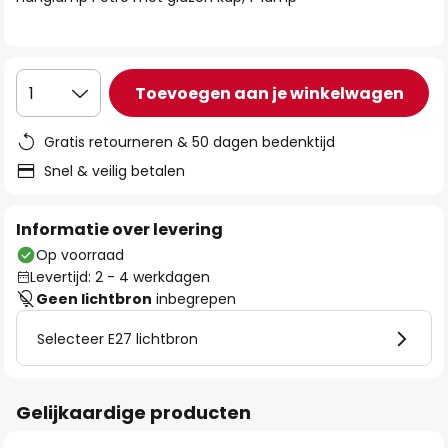
de
afbeeldingen-
gallerij
Toevoegen aan je winkelwagen
1
Gratis retourneren & 50 dagen bedenktijd
Snel & veilig betalen
Informatie over levering
Op voorraad
Levertijd: 2 - 4 werkdagen
Geen lichtbron
inbegrepen
Selecteer E27 lichtbron
Gelijkaardige producten