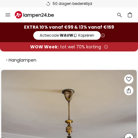
50 dagen bedenktijd
Ga
naar
de
ken
EXTRA 10% vanaf €99 & 13% vanaf €159
inhoud
Actiecode:
WAUW
Kopiëren
WOW Week:
tot wel 70% korting
Hanglampen
Ga
naar
het
einde
van
de
afbeeldingen-
gallerij