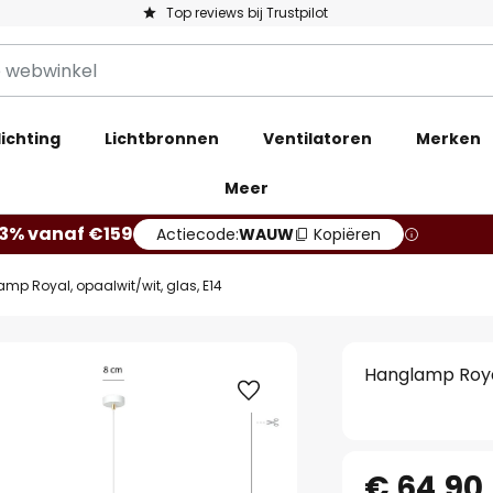
Top reviews bij Trustpilot
ichting
Lichtbronnen
Ventilatoren
Merken
Meer
13% vanaf €159
Actiecode:
WAUW
Kopiëren
mp Royal, opaalwit/wit, glas, E14
Hanglamp Royal
€ 64,90