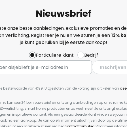
Nieuwsbrief
ste onze beste aanbiedingen, exclusieve promoties en de
n verlichting. Registreer je nu en we sturen je een
13%
ko
je kunt gebruiken bij je eerste aankoop!
Particuliere klant
Bedrijf
Inschrijven
e bestelwaarde van €99. Uitgesloten van de korting zijn artikelen van
dez
or onze Lampen24.be nieuwsbrief en ontvang aanbiedingen op onze ruime 
LED-verlichting, smart home producten en zo veel meer! Je ontvangt exclus
en en inspiratieve content. Als een gewaardeerde klant vinden we jouw m
back na een aankoop. Je kan op elk moment uitschrijven door op de afme
 klikken of een mailtje te sturen via het
contactformulier
. Voor meer informa