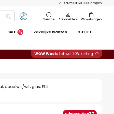
Keuze uit 50.000 lampen
Zoeken
Service
Aanmelden
Winkelwagen
SALE
Zakelijke klanten
OUTLET
WOW Week:
tot wel 70% korting
, opaalwit/wit, glas, E14
adviesprijs -7%