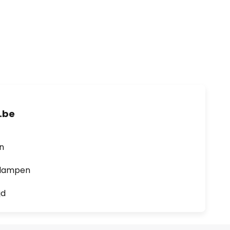
.be
en
0 lampen
jd