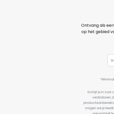
Ontvang als eer
op het gebied va
*Minimal
Schrijf je in vo
ventilatoren, 
productaanbeveling
vragen we je feed
nieuwsbrief te