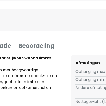
atie
Beoordeling
or stijlvolle woonruimtes
Afmetingen
gn met hoogwaardige
Ophanging max 
eer te creëren. De opaalwitte en
Ophanging min:
n, geeft elke ruimte een
woonkamer, eetkamer, hal en
Andere afmetin
ng die naadloos past in
Nettogewicht (k