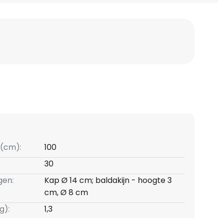
(cm):
100
30
gen:
Kap Ø 14 cm; baldakijn - hoogte 3
cm, Ø 8 cm
g):
1,3