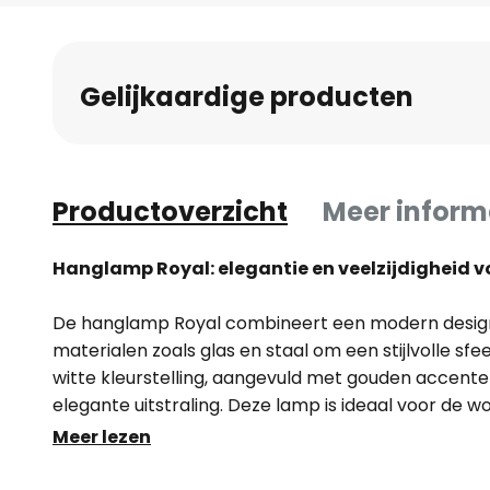
naar
het
begin
Gelijkaardige producten
van
de
afbeeldingen-
gallerij
Productoverzicht
Meer inform
Hanglamp Royal: elegantie en veelzijdigheid vo
De hanglamp Royal combineert een modern desi
materialen zoals glas en staal om een stijlvolle sf
witte kleurstelling, aangevuld met gouden accente
elegante uitstraling. Deze lamp is ideaal voor de 
keuken en biedt een veelzijdige verlichtingsoplossi
Meer lezen
verschillende interieurstijlen.