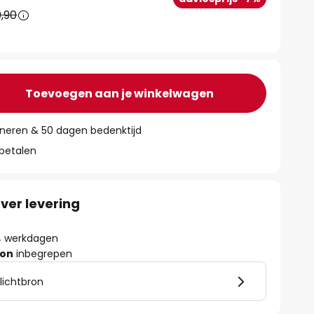
,90
Toevoegen aan je winkelwagen
rneren & 50 dagen bedenktijd
 betalen
ver levering
- 4 werkdagen
ron
inbegrepen
 lichtbron