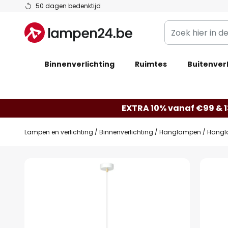
Ga
50 dagen bedenktijd
naar
Zoek
de
hier
inhoud
in
Binnenverlichting
Ruimtes
de
Buitenverl
webwinkel
EXTRA 10% vanaf €99 & 
Lampen en verlichting
Binnenverlichting
Hanglampen
Hangla
Ga
naar
het
einde
van
de