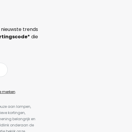
 nieuwste trends
rtingscode*
die
e merken
.
keuze aan lampen,
ieve kortingen,
ening belangrijk en
ldlink onderaan de
tie bekijk onze