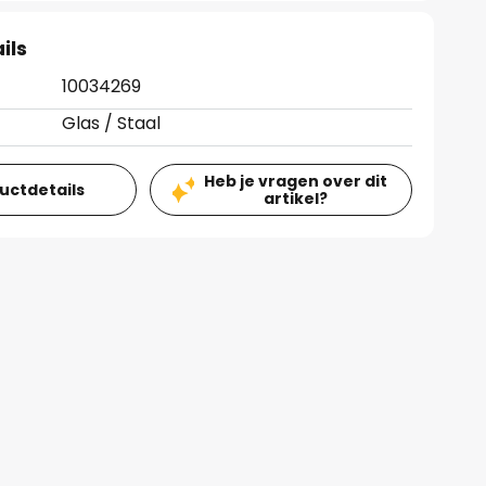
ils
10034269
Glas / Staal
Heb je vragen over dit
ductdetails
artikel?