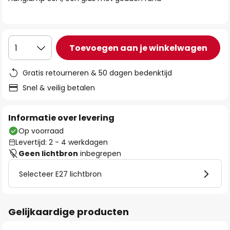
de
afbeeldingen-
gallerij
Toevoegen aan je winkelwagen
1
Gratis retourneren & 50 dagen bedenktijd
Snel & veilig betalen
Informatie over levering
Op voorraad
Levertijd: 2 - 4 werkdagen
Geen lichtbron
inbegrepen
Selecteer E27 lichtbron
Gelijkaardige producten