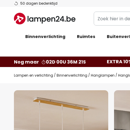
Ga
50 dagen bedenktijd
naar
Zoek
de
hier
inhoud
in
Binnenverlichting
Ruimtes
de
Buitenverl
webwinkel
EXTRA 10
Nog maar
02D 00U 36M 20S
Lampen en verlichting
Binnenverlichting
Hanglampen
Hangl
Ga
naar
het
einde
van
de