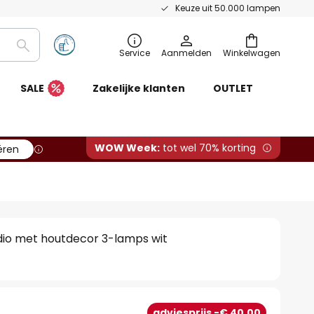
Keuze uit 50.000 lampen
Zoeken
Service
Aanmelden
Winkelwagen
SALE
Zakelijke klanten
OUTLET
WOW Week:
tot wel 70% korting
ëren
io met houtdecor 3-lamps wit
adviesprijs -€ 40,00