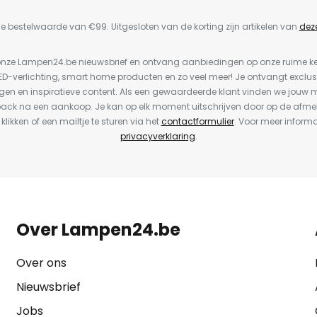
e bestelwaarde van €99. Uitgesloten van de korting zijn artikelen van
dez
or onze Lampen24.be nieuwsbrief en ontvang aanbiedingen op onze ruime 
LED-verlichting, smart home producten en zo veel meer! Je ontvangt exclus
en en inspiratieve content. Als een gewaardeerde klant vinden we jouw m
back na een aankoop. Je kan op elk moment uitschrijven door op de afme
 klikken of een mailtje te sturen via het
contactformulier
. Voor meer informa
privacyverklaring
.
Over Lampen24.be
Over ons
Nieuwsbrief
Jobs