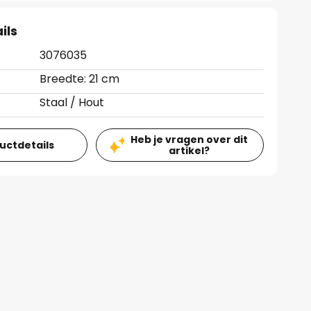
ils
3076035
Breedte: 21 cm
Staal / Hout
Heb je vragen over dit
ductdetails
artikel?