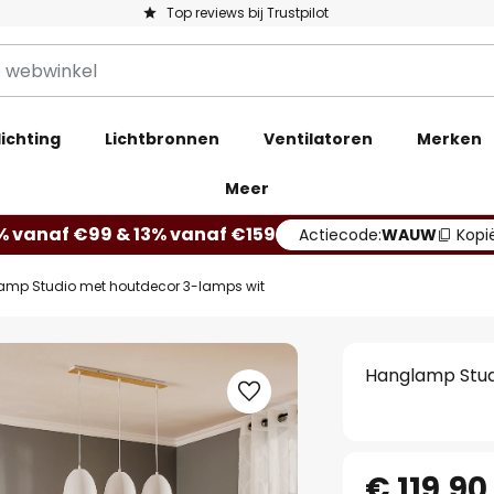
Top reviews bij Trustpilot
ichting
Lichtbronnen
Ventilatoren
Merken
Meer
% vanaf €99 & 13% vanaf €159
Actiecode:
WAUW
Kopi
amp Studio met houtdecor 3-lamps wit
Hanglamp Stud
€ 119,90