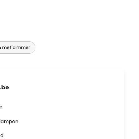
n met dimmer
.be
en
0 lampen
jd