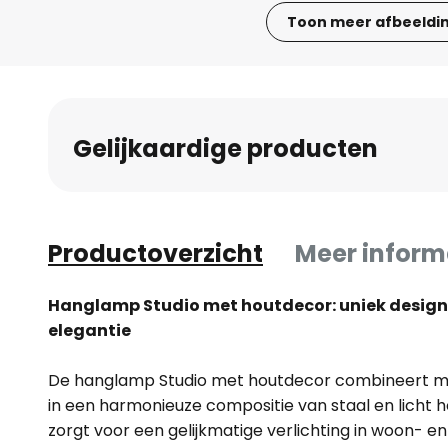
Toon meer afbeeldi
Ga
naar
het
begin
Gelijkaardige producten
van
de
afbeeldingen-
gallerij
Productoverzicht
Meer inform
Hanglamp Studio met houtdecor: uniek desig
elegantie
De hanglamp Studio met houtdecor combineert mo
in een harmonieuze compositie van staal en licht 
zorgt voor een gelijkmatige verlichting in woon- e