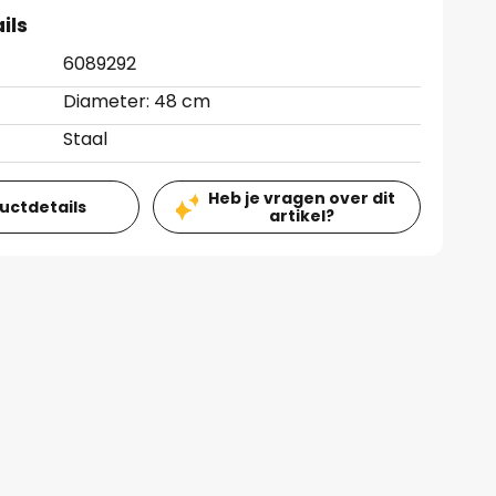
ils
6089292
Diameter: 48 cm
Staal
Heb je vragen over dit
ductdetails
artikel?