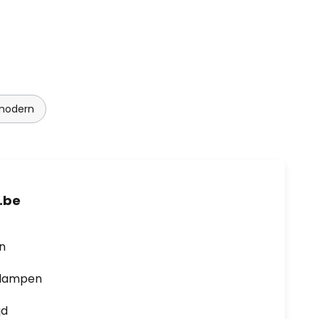
modern
.be
en
0 lampen
jd