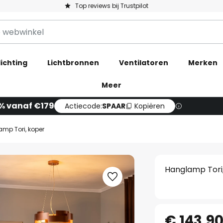
Top reviews bij Trustpilot
ichting
Lichtbronnen
Ventilatoren
Merken
Meer
4% vanaf €179
Actiecode:
SPAAR
Kopiëren
mp Tori, koper
Hanglamp Tori
€ 143,9