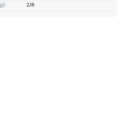
g):
2,18