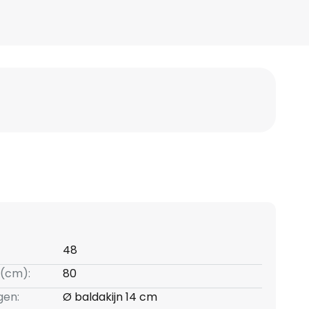
48
(cm):
80
gen:
Ø baldakijn 14 cm