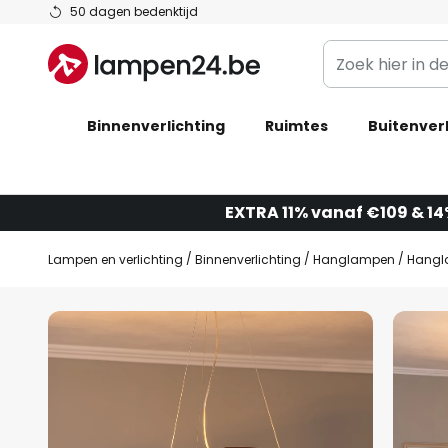
Ga
50 dagen bedenktijd
naar
Zoek
de
hier
inhoud
in
Binnenverlichting
Ruimtes
de
Buitenverl
webwinkel
EXTRA 11% vanaf €109 & 1
Lampen en verlichting
Binnenverlichting
Hanglampen
Hangla
Ga
naar
het
einde
van
de