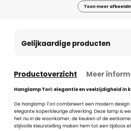
Toon meer afbeeldi
Ga
naar
het
begin
Gelijkaardige producten
van
de
afbeeldingen-
gallerij
Productoverzicht
Meer inform
Hanglamp Tori: elegantie en veelzijdigheid in 
De hanglamp Tori combineert een modern design 
elegante koperkleurige afwerking. Deze lamp is een 
het nu in de woonkamer, de keuken of de eetkamer i
stijlvolle kleurstelling maken hem tot een tijdloos 