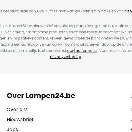
e bestelwaarde van €99. Uitgesloten van de korting zijn artikelen van
dez
or onze Lampen24.be nieuwsbrief en ontvang aanbiedingen op onze ruime 
LED-verlichting, smart home producten en zo veel meer! Je ontvangt exclus
en en inspiratieve content. Als een gewaardeerde klant vinden we jouw m
back na een aankoop. Je kan op elk moment uitschrijven door op de afme
 klikken of een mailtje te sturen via het
contactformulier
. Voor meer informa
privacyverklaring
.
Over Lampen24.be
Over ons
Nieuwsbrief
Jobs