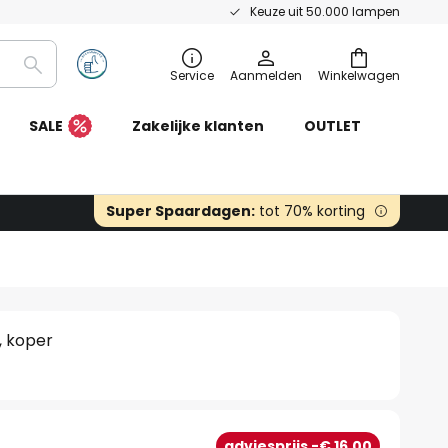
Keuze uit 50.000 lampen
Zoeken
Service
Aanmelden
Winkelwagen
SALE
Zakelijke klanten
OUTLET
Super Spaardagen:
tot 70% korting
, koper
0
adviesprijs -€ 16,00