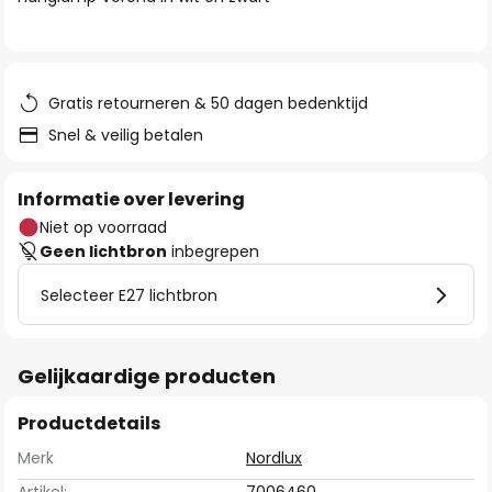
de
afbeeldingen-
gallerij
Gratis retourneren & 50 dagen bedenktijd
Snel & veilig betalen
Informatie over levering
Niet op voorraad
Geen lichtbron
inbegrepen
Selecteer E27 lichtbron
Gelijkaardige producten
Productdetails
Merk
Nordlux