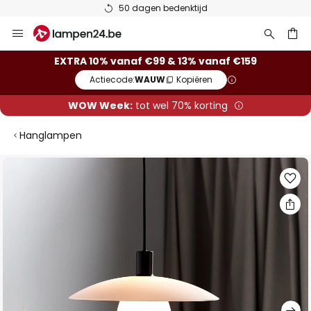
50 dagen bedenktijd
Ga
naar
de
ken
EXTRA 10% vanaf €99 & 13% vanaf €159
inhoud
Actiecode:
WAUW
Kopiëren
WOW Week:
tot wel 70% korting
Hanglampen
Ga
naar
het
einde
van
de
afbeeldingen-
gallerij