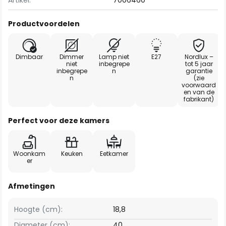
Artikel:
7006460
Productvoordelen
Dimbaar
Dimmer
Lamp niet
E27
Nordlux –
niet
inbegrepe
tot 5 jaar
inbegrepe
n
garantie
n
(zie
voorwaard
en van de
fabrikant)
Perfect voor deze kamers
Woonkam
Keuken
Eetkamer
er
Afmetingen
Hoogte (cm):
18,8
Diameter (cm):
40