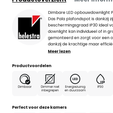
Dimbare LED opbouwdownlight P
Das Pala plafondspot is dankzij
beschermingsgraad IP30 Ideal vo
downlight kan individueel of in 
gemonteerd en zorgt voor een o
dankzij de krachtige maar effici
verlichtingstechnologie. De LED 
Meer lezen
geïnstalleerd is ook dimbaar, wa
ook kan worden aangepast doo
Productvoordelen
toe te voegen (niet inbegrepen)
Dimbaar
Dimmer niet
Energiezuinig
IP30
inbegrepen
en duurzaam
Perfect voor deze kamers