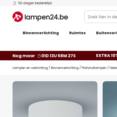
Ga
50 dagen bedenktijd
naar
Zoek
de
hier
inhoud
in
Binnenverlichting
Ruimtes
de
Buitenverl
webwinkel
EXTRA 10
Nog maar
01D 13U 58M 26S
Lampen en verlichting
Binnenverlichting
Plafondlampen
Hele
Ga
naar
het
einde
van
de