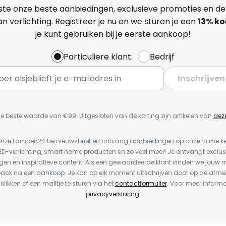
ste onze beste aanbiedingen, exclusieve promoties en de
n verlichting. Registreer je nu en we sturen je een
13%
ko
je kunt gebruiken bij je eerste aankoop!
Particuliere klant
Bedrijf
Inschrijven
e bestelwaarde van €99. Uitgesloten van de korting zijn artikelen van
dez
or onze Lampen24.be nieuwsbrief en ontvang aanbiedingen op onze ruime 
LED-verlichting, smart home producten en zo veel meer! Je ontvangt exclus
en en inspiratieve content. Als een gewaardeerde klant vinden we jouw m
back na een aankoop. Je kan op elk moment uitschrijven door op de afme
 klikken of een mailtje te sturen via het
contactformulier
. Voor meer informa
privacyverklaring
.