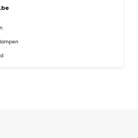
.be
en
0 lampen
jd