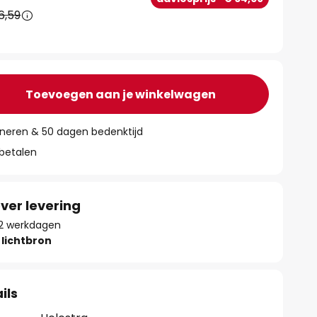
6,59
Toevoegen aan je winkelwagen
rneren & 50 dagen bedenktijd
 betalen
ver levering
 12 werkdagen
lichtbron
ils