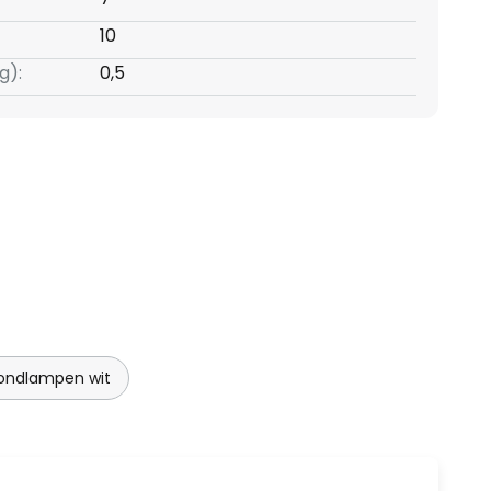
10
g):
0,5
fondlampen wit