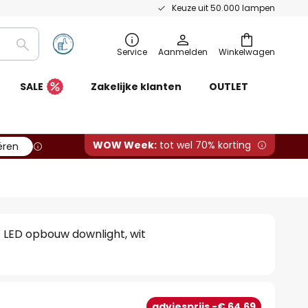
Keuze uit 50.000 lampen
Zoeken
Service
Aanmelden
Winkelwagen
SALE
Zakelijke klanten
OUTLET
WOW Week:
tot wel 70% korting
ëren
- LED opbouw downlight, wit
adviesprijs -€ 64,69