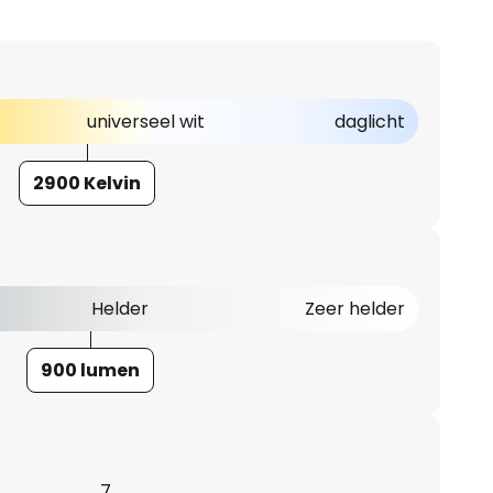
universeel wit
daglicht
2900 Kelvin
Helder
Zeer helder
900 lumen
7