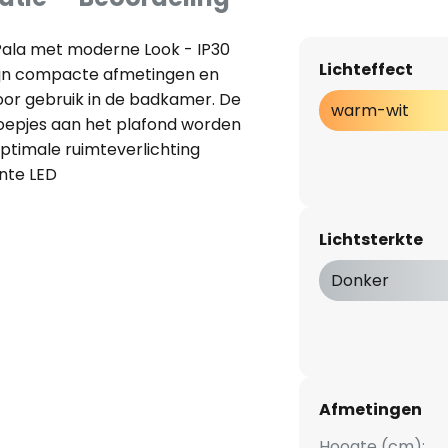
ala met moderne Look - IP30
Lichteffect
 zijn compacte afmetingen en
or gebruik in de badkamer. De
warm-wit
groepjes aan het plafond worden
ptimale ruimteverlichting
ënte LED
die in de armatuur armatuur is
t betekent dat de helderheid
Lichtsterkte
r een geschikte wanddimmer
.
Donker
Afmetingen
Hoogte (cm):