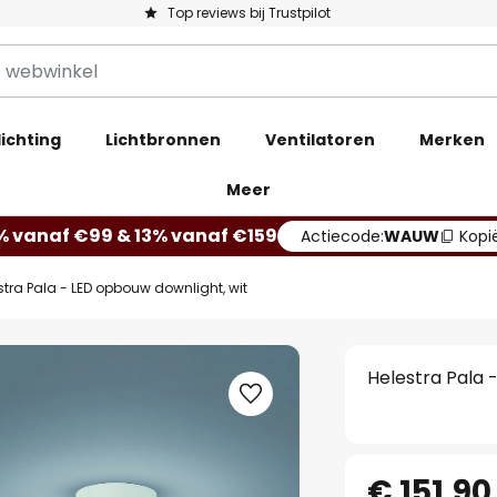
Top reviews bij Trustpilot
ichting
Lichtbronnen
Ventilatoren
Merken
Meer
% vanaf €99 & 13% vanaf €159
Actiecode:
WAUW
Kopi
stra Pala - LED opbouw downlight, wit
Helestra Pala 
€ 151,90