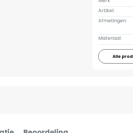
Merk
Artikel:
Afmetingen:
Materiaal:
Alle pro
atie
Beoordeling