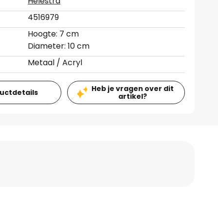
Helestra
4516979
Hoogte: 7 cm
Diameter: 10 cm
Metaal / Acryl
Heb je vragen over dit
ductdetails
artikel?