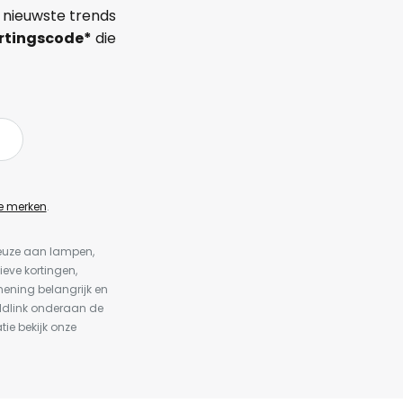
 nieuwste trends
rtingscode*
die
e merken
.
keuze aan lampen,
ieve kortingen,
ening belangrijk en
ldlink onderaan de
tie bekijk onze