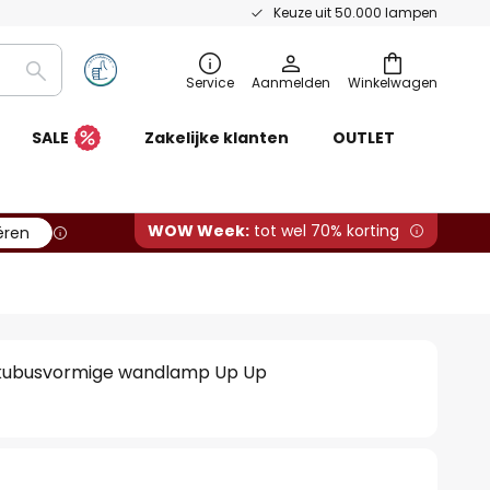
Keuze uit 50.000 lampen
Zoeken
Service
Aanmelden
Winkelwagen
SALE
Zakelijke klanten
OUTLET
WOW Week:
tot wel 70% korting
ëren
 - kubusvormige wandlamp Up Up