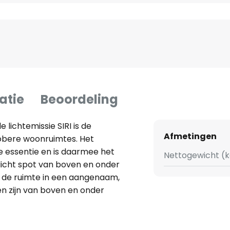
atie
Beoordeling
lichtemissie SIRI is de
Afmetingen
obere woonruimtes. Het
 essentie en is daarmee het
Nettogewicht (k
icht spot van boven en onder
 de ruimte in een aangenaam,
ren zijn van boven en onder
izing een diffusieschijf geplaatst
die naar boven toe breder wordt.