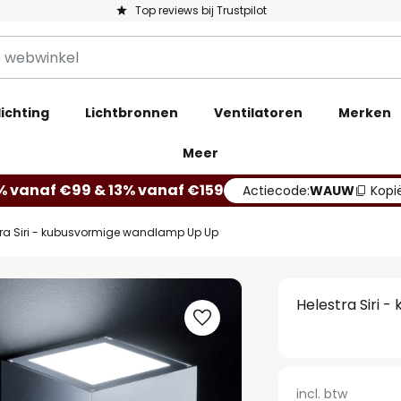
Top reviews bij Trustpilot
ichting
Lichtbronnen
Ventilatoren
Merken
Meer
% vanaf €99 & 13% vanaf €159
Actiecode:
WAUW
Kopi
tra Siri - kubusvormige wandlamp Up Up
Helestra Siri
incl. btw