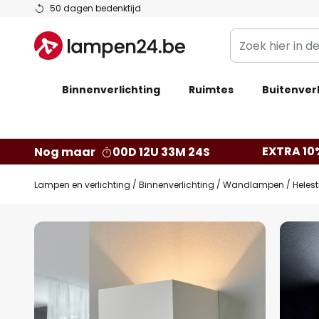
Ga
50 dagen bedenktijd
naar
Zoek
de
hier
inhoud
in
Binnenverlichting
Ruimtes
de
Buitenverl
webwinkel
EXTRA 10
Nog maar
00D 12U 33M 23S
Lampen en verlichting
Binnenverlichting
Wandlampen
Heles
Ga
naar
het
einde
van
de