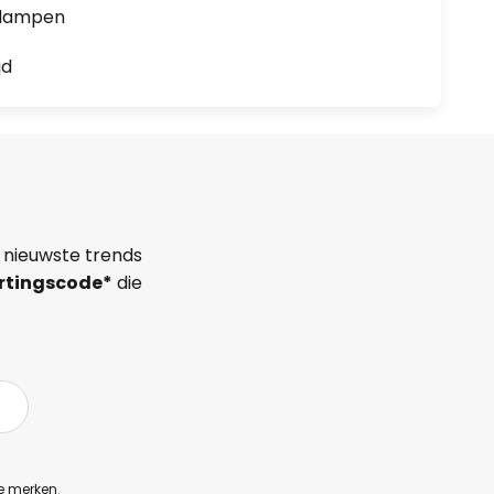
0 lampen
jd
 nieuwste trends
rtingscode*
die
e merken
.