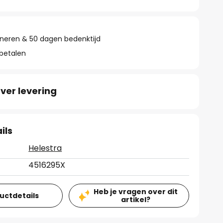
rneren & 50 dagen bedenktijd
 betalen
ver levering
ils
Helestra
4516295X
Heb je vragen over dit
ductdetails
artikel?