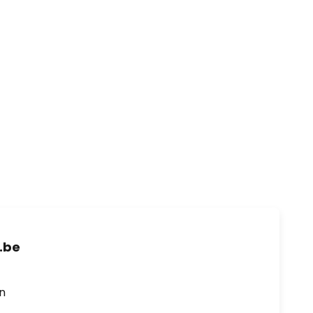
.be
en