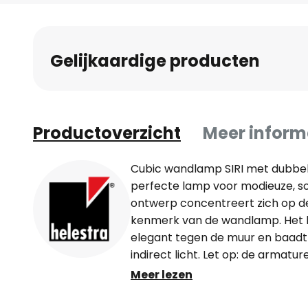
naar
het
begin
Gelijkaardige producten
van
de
afbeeldingen-
gallerij
Productoverzicht
Meer inform
Cubic wandlamp SIRI met dubbele 
perfecte lamp voor modieuze, s
ontwerp concentreert zich op de
kenmerk van de wandlamp. Het l
elegant tegen de muur en baadt
indirect licht. Let op: de armatu
open. Op de foto's is in elke behu
Meer lezen
die het licht focust in een hoek 
Die is op aanvraag verkrijgbaar.