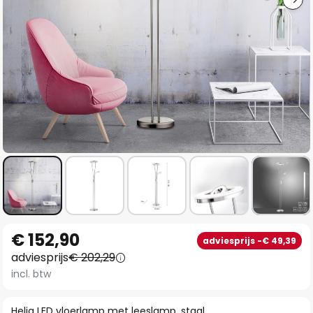
Ga
€ 152,90
adviesprijs -€ 49,39
naar
adviesprijs
€ 202,29
het
incl. btw
begin
van
Helia LED vloerlamp met leeslamp, staal