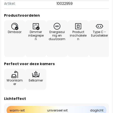
Artikel:
10022959
Productvoordelen
Dimbaar
Dimmer
Energiezui
Product
Type C -
inbegrepe
nig en
inschakele
Eurostekker
n
duurzaam
n
Perfect voor deze kamers
Woonkam
Eetkamer
er
Lichteffect
warm-wit
universeel wit
daglicht