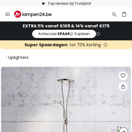
Top reviews bij Trustpilot
Ga
naar
de
ken
EXTRA 11% vanaf €109 & 14% vanaf €179
inhoud
Actiecode:
SPAAR
Kopiëren
Super Spaardagen:
tot 70% korting
Uplighters
Ga
naar
het
einde
van
de
afbeeldingen-
gallerij