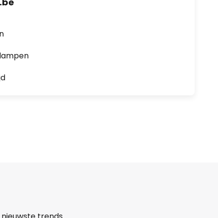
.be
en
0 lampen
jd
 nieuwste trends