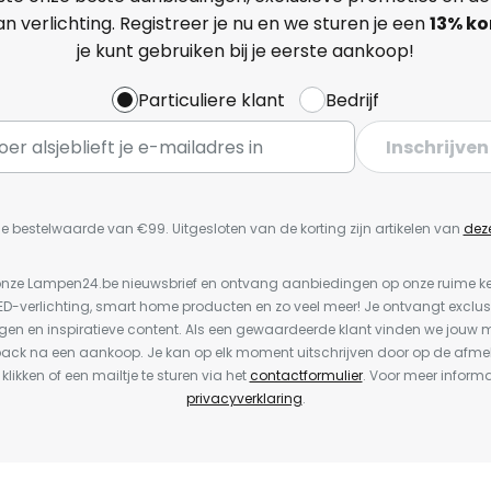
n verlichting. Registreer je nu en we sturen je een
13%
ko
je kunt gebruiken bij je eerste aankoop!
Particuliere klant
Bedrijf
Inschrijven
e bestelwaarde van €99. Uitgesloten van de korting zijn artikelen van
dez
or onze Lampen24.be nieuwsbrief en ontvang aanbiedingen op onze ruime 
LED-verlichting, smart home producten en zo veel meer! Je ontvangt exclus
en en inspiratieve content. Als een gewaardeerde klant vinden we jouw m
back na een aankoop. Je kan op elk moment uitschrijven door op de afme
 klikken of een mailtje te sturen via het
contactformulier
. Voor meer informa
privacyverklaring
.