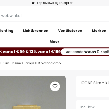
Top reviews bij Trustpilot
ichting
Lichtbronnen
Ventilatoren
Merken
Meer
% vanaf €99 & 13% vanaf €159
Actiecode:
WAUW
Kopi
E Slim - kleine 2-lamps LED plafondlamp
ICONE Slim - k
incl. btw