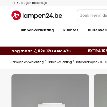
Ga
50 dagen bedenktijd
naar
Zoek
de
hier
inhoud
in
Binnenverlichting
Ruimtes
de
Buitenverl
webwinkel
EXTRA 10
Nog maar
02D 12U 44M 47S
Lampen en verlichting
Binnenverlichting
Plafondlampen
ICON
Ga
naar
het
einde
van
de