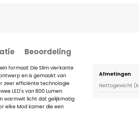
atie
Beoordeling
ein formaat Die Slim vierkante
Afmetingen
 ontwerp en is gemaakt van
 zeer efficiënte technologie
Nettogewicht (k
n twee LED's van 800 Lumen
n warmwit licht dat gelijkmatig
voor elke Mod kamer die een
ie plafondlamp is verkrijgbaar in