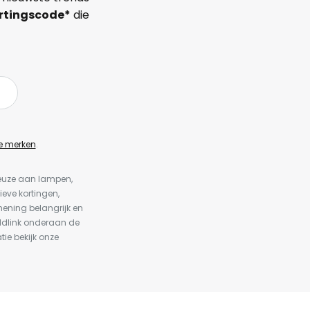
rtingscode*
die
e merken
.
keuze aan lampen,
ieve kortingen,
ening belangrijk en
ldlink onderaan de
tie bekijk onze