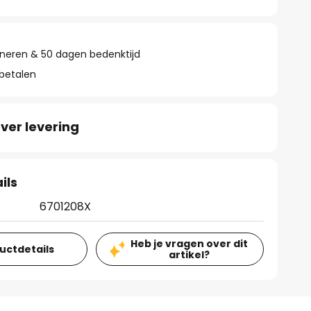
rneren & 50 dagen bedenktijd
 betalen
ver levering
ils
6701208X
Heb je vragen over dit
ductdetails
artikel?