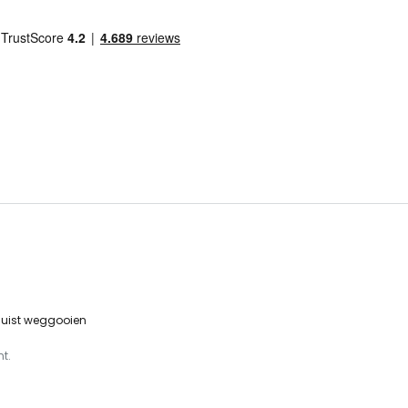
 juist weggooien
t.