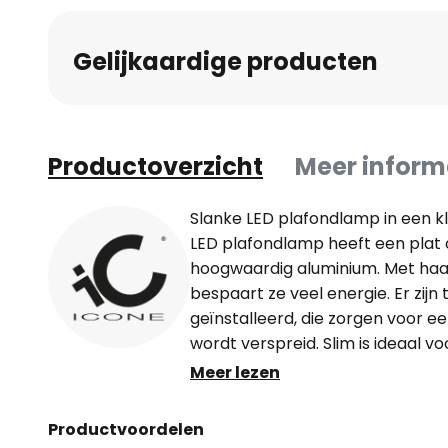
Gelijkaardige producten
Productoverzicht
Meer inform
Slanke LED plafondlamp in een kl
LED plafondlamp heeft een plat
hoogwaardig aluminium. Met haar
bespaart ze veel energie. Er zij
geïnstalleerd, die zorgen voor ee
wordt verspreid. Slim is ideaal 
discrete lichtbron nodig heeft. D
Meer lezen
wit gelakt of bladgoud.
Productvoordelen