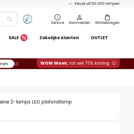
Keuze uit 50.000 lampen
Zoeken
Service
Aanmelden
Winkelwagen
SALE
Zakelijke klanten
OUTLET
WOW Week:
tot wel 70% korting
ëren
leine 2-lamps LED plafondlamp