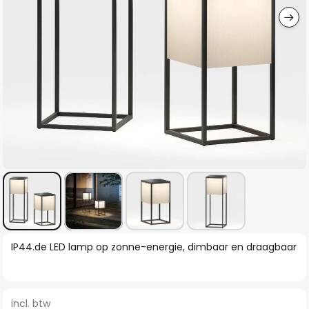
Ga
IP44.de LED lamp op zonne-energie, dimbaar en draagbaar
naar
het
begin
incl. btw