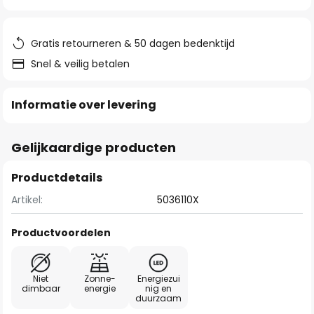
van
de
afbeeldingen-
Gratis retourneren & 50 dagen bedenktijd
gallerij
Snel & veilig betalen
Informatie over levering
Gelijkaardige producten
Productdetails
Artikel:
5036110X
Productvoordelen
Niet
Zonne-
Energiezui
dimbaar
energie
nig en
duurzaam