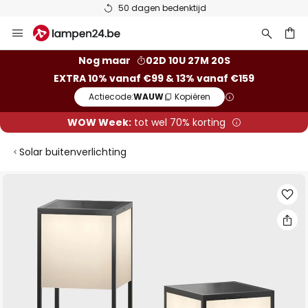
50 dagen bedenktijd
Ga
naar
de
ken
Nog maar
02D 10U 27M 20S
inhoud
EXTRA 10% vanaf €99 & 13% vanaf €159
Actiecode:
WAUW
Kopiëren
WOW Week:
tot wel 70% korting
Solar buitenverlichting
Ga
naar
het
einde
van
de
afbeeldingen-
gallerij