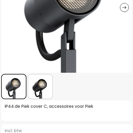
Ga
IP44.de Piek cover C, accessoires voor Piek
naar
het
begin
incl. btw