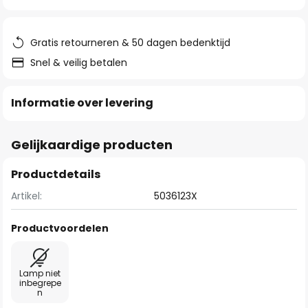
van
de
afbeeldingen-
Gratis retourneren & 50 dagen bedenktijd
gallerij
Snel & veilig betalen
Informatie over levering
Gelijkaardige producten
Productdetails
Artikel:
5036123X
Productvoordelen
Lamp niet
inbegrepe
n