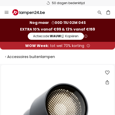
50 dagen bedenktijd
Ga
naar
de
ken
Nog maar
00D 11U 02M 04S
inhoud
EXTRA 10% vanaf €99 & 13% vanaf €159
Actiecode:
WAUW
Kopiëren
WOW Week:
tot wel 70% korting
Accessoires buitenlampen
Ga
naar
het
einde
van
de
afbeeldingen-
gallerij