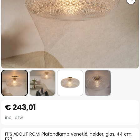
Ga
€ 243,01
naar
het
incl. btw
begin
van
IT'S ABOUT ROMI Plafondlamp Venetië, helder, glas, 44 cm,
E27