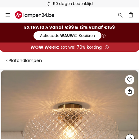
50 dagen bedenktijd
Ga
naar
de
ken
EXTRA 10% vanaf €99 & 13% vanaf €159
inhoud
Actiecode:
WAUW
Kopiëren
WOW Week:
tot wel 70% korting
Plafondlampen
Ga
naar
het
einde
van
de
afbeeldingen-
gallerij