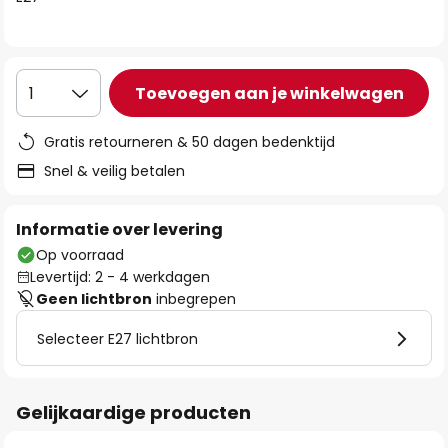
de
afbeeldingen-
gallerij
Toevoegen aan je winkelwagen
1
Gratis retourneren & 50 dagen bedenktijd
Snel & veilig betalen
Informatie over levering
Op voorraad
Levertijd: 2 - 4 werkdagen
Geen lichtbron
inbegrepen
Selecteer E27 lichtbron
Gelijkaardige producten