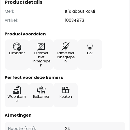
Productdetails
Merk
It´s about RoMi
Artikel:
10034973
Productvoordelen
Dimbaar
Dimmer
Lamp niet
E27
niet
inbegrepe
inbegrepe
n
n
Perfect voor deze kamers
Woonkam
Eetkamer
Keuken
er
Afmetingen
Hoogte (cm):
24