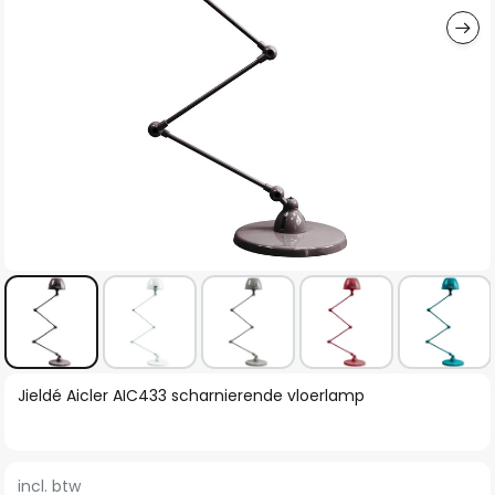
Ga
Jieldé Aicler AIC433 scharnierende vloerlamp
naar
het
begin
incl. btw