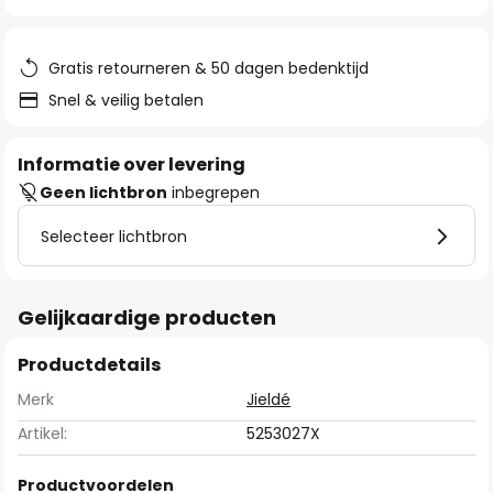
van
de
afbeeldingen-
Gratis retourneren & 50 dagen bedenktijd
gallerij
Snel & veilig betalen
Informatie over levering
Geen lichtbron
inbegrepen
Selecteer lichtbron
Gelijkaardige producten
Productdetails
Merk
Jieldé
Artikel:
5253027X
Productvoordelen