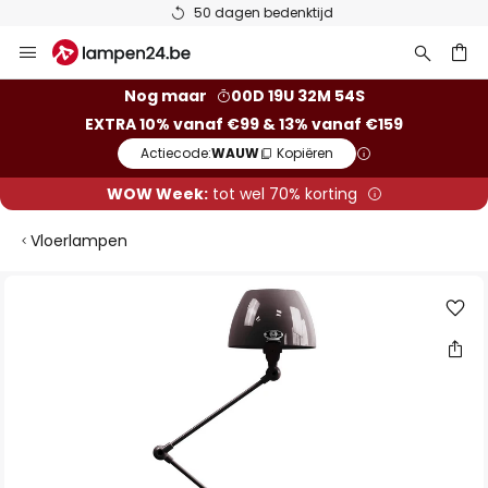
50 dagen bedenktijd
Ga
naar
de
ken
Nog maar
00D 19U 32M 54S
inhoud
EXTRA 10% vanaf €99 & 13% vanaf €159
Actiecode:
WAUW
Kopiëren
WOW Week:
tot wel 70% korting
Vloerlampen
Ga
naar
het
einde
van
de
afbeeldingen-
gallerij