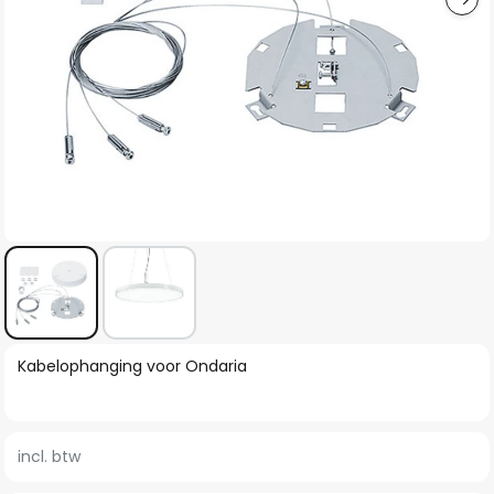
Ga
Kabelophanging voor Ondaria
naar
het
begin
incl. btw
van