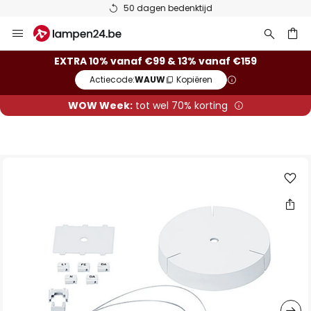
50 dagen bedenktijd
Ga
naar
de
ken
EXTRA 10% vanaf €99 & 13% vanaf €159
inhoud
Actiecode:
WAUW
Kopiëren
WOW Week:
tot wel 70% korting
Ga
naar
het
einde
van
de
afbeeldingen-
gallerij