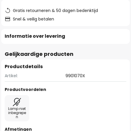
de
afbeeldingen-
Gratis retourneren & 50 dagen bedenktijd
gallerij
Snel & veilig betalen
Informatie over levering
Gelijkaardige producten
Productdetails
Artikel:
9901070X
Productvoordelen
Lamp niet
inbegrepe
n
Afmetingen