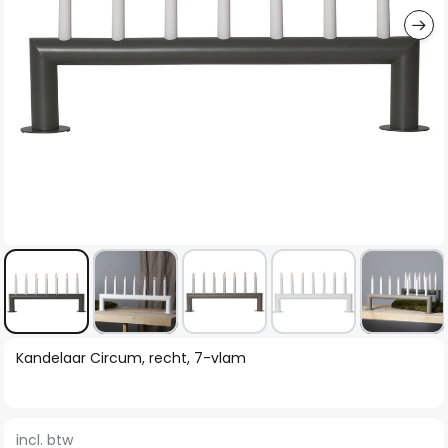
Ga
Kandelaar Circum, recht, 7-vlam
naar
het
begin
incl. btw