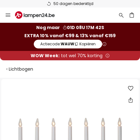
50 dagen bedenktijd
Ga
naar
de
ken
Nog maar
01D 08U 17M 42S
inhoud
EXTRA 10% vanaf €99 & 13% vanaf €159
Actiecode:
WAUW
Kopiëren
WOW Week:
tot wel 70% korting
Lichtbogen
Ga
naar
het
einde
van
de
afbeeldingen-
gallerij