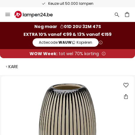
Keuze uit 50.000 lampen
Ga
naar
de
ken
Nog maar
01D 20U 32M 46S
inhoud
EXTRA 10% vanaf €99 & 13% vanaf €159
Actiecode:
WAUW
Kopiëren
WOW Week:
tot wel 70% korting
KARE
Ga
naar
het
einde
van
de
afbeeldingen-
gallerij