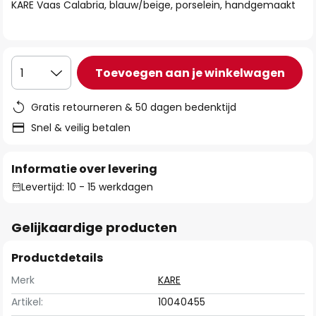
van
KARE Vaas Calabria, blauw/beige, porselein, handgemaakt
de
afbeeldingen-
gallerij
Toevoegen aan je winkelwagen
1
Gratis retourneren & 50 dagen bedenktijd
Snel & veilig betalen
Informatie over levering
Levertijd: 10 - 15 werkdagen
Gelijkaardige producten
Productdetails
Merk
KARE
Artikel:
10040455